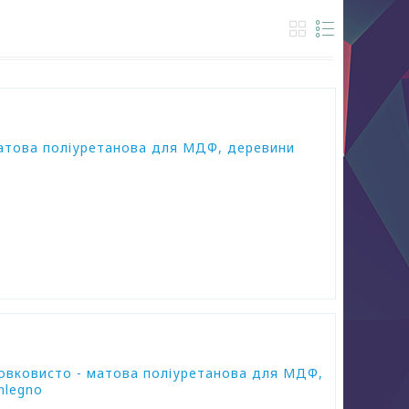
матова поліуретанова для МДФ, деревини
шовковисто - матова поліуретанова для МДФ,
inlegno