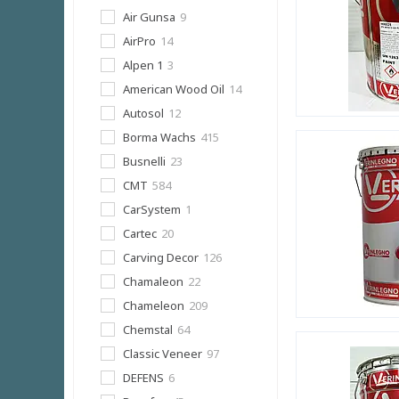
Air Gunsa
9
AirPro
14
Alpen 1
3
American Wood Oil
14
Autosol
12
Borma Wachs
415
Busnelli
23
CMT
584
CarSystem
1
Cartec
20
Carving Decor
126
Chamaleon
22
Chameleon
209
Chemstal
64
Classic Veneer
97
DEFENS
6