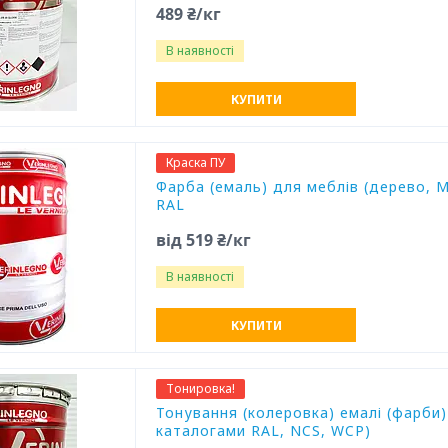
489 ₴/кг
В наявності
КУПИТИ
Краска ПУ
Фарба (емаль) для меблів (дерево, М
RAL
від 519 ₴/кг
В наявності
КУПИТИ
Тонировка!
Тонування (колеровка) емалі (фарби
каталогами RAL, NCS, WCP)