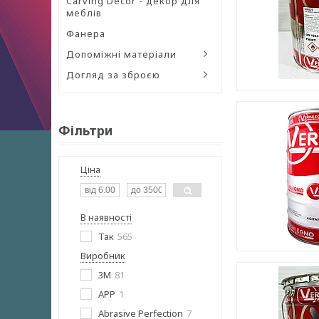
Carving Decor - декор для
меблів
Фанера
Допоміжні матеріали
Догляд за зброєю
Фільтри
Ціна
В наявності
Так
565
Виробник
3М
81
APP
1
Abrasive Perfection
7