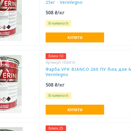
25кг - Verinlegno
508 ₴/кг
В наявності
КУПИТИ
Блеск 10
H36010
Фарба VPK BIANCO 260 ПУ біла для М
Verinlegno
508 ₴/кг
В наявності
КУПИТИ
Блеск 25