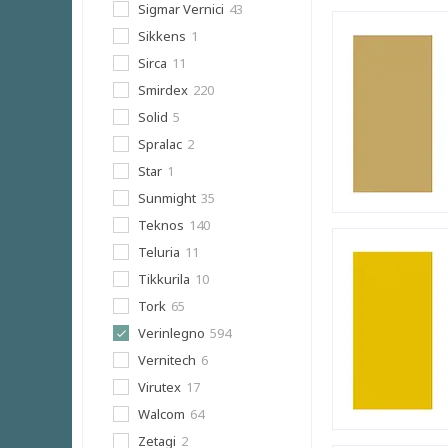
Sigmar Vernici
43
Sikkens
1
Sirca
11
Smirdex
220
Solid
5
Spralac
2
Star
1
Sunmight
35
Teknos
140
Teluria
11
Tikkurila
10
Tork
65
Verinlegno
594
Vernitech
6
Virutex
17
Walcom
64
Zetagi
2