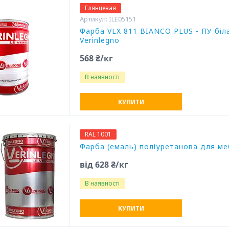
Глянцевая
ILE05151
Фарба VLX 811 BIANCO PLUS - ПУ біла
Verinlegno
568 ₴/кг
В наявності
КУПИТИ
RAL 1001
Фарба (емаль) поліуретанова для мебл
від 628 ₴/кг
В наявності
КУПИТИ