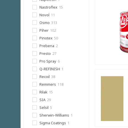
Nastroflex
15
Novol
11
Osmo
313
Piher
102
Pinotex
50
Prebena
2
Presto
27
Pro Spray
6
Q-REFINISH
1
Recoil
38
Remmers
118
Rilak
15
SIA
29
Selsil
5
Sherwin-Williams
1
Sigma Coatings
1