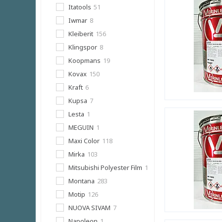
Itatools
51
Iwmar
8
Kleiberit
156
Klingspor
8
Koopmans
19
Kovax
150
Kraft
6
Kupsa
7
Lesta
1
MEGUIN
1
Maxi Color
118
Mirka
103
Mitsubishi Polyester Film
1
Montana
283
Motip
126
NUOVA SIVAM
7
Napoleon
1