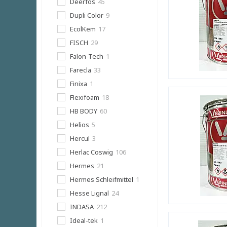
Deerfos
45
Dupli Color
9
EcolKem
17
FISCH
29
Falon-Tech
1
Farecla
33
Finixa
1
Flexifoam
18
HB BODY
60
Helios
5
Hercul
3
Herlac Coswig
106
Hermes
21
Hermes Schleifmittel
1
Hesse Lignal
24
INDASA
212
Ideal-tek
1