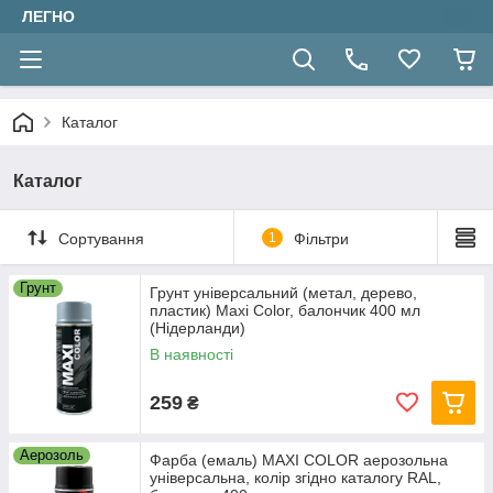
ЛЕГНО
Каталог
Каталог
Сортування
1
Фільтри
Грунт
Грунт універсальний (метал, дерево,
пластик) Maxi Color, балончик 400 мл
(Нідерланди)
В наявності
259
₴
Аерозоль
Фарба (емаль) MAXI COLOR аерозольна
універсальна, колір згідно каталогу RAL,