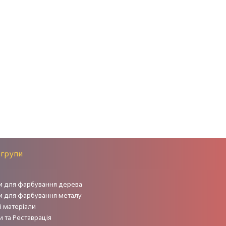
 групи
и для фарбування дерева
и для фарбування металу
і матеріали
 та Реставрація