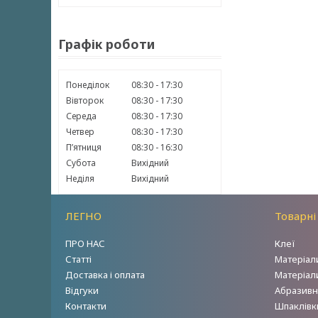
Графік роботи
Понеділок
08:30
17:30
Вівторок
08:30
17:30
Середа
08:30
17:30
Четвер
08:30
17:30
Пʼятниця
08:30
16:30
Субота
Вихідний
Неділя
Вихідний
ЛЕГНО
Товарні
ПРО НАС
Клеї
Статті
Матеріал
Доставка і оплата
Матеріал
Відгуки
Абразивн
Контакти
Шпаклівки