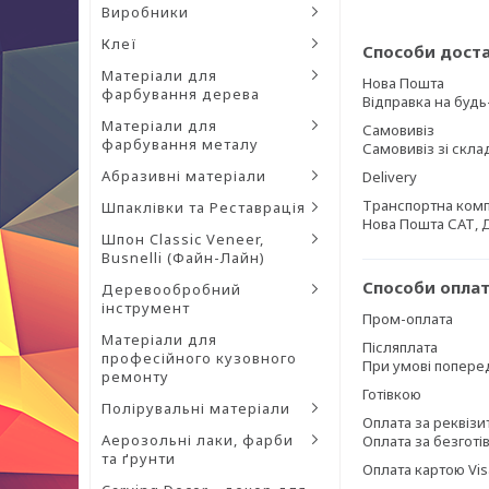
Виробники
Клеї
Способи дост
Матеріали для
Нова Пошта
фарбування дерева
Відправка на будь
Матеріали для
Самовивіз
фарбування металу
Самовивіз зі склад
Абразивні матеріали
Delivery
Транспортна комп
Шпаклівки та Реставрація
Нова Пошта САТ, 
Шпон Classic Veneer,
Busnelli (Файн-Лайн)
Способи опла
Деревообробний
інструмент
Пром-оплата
Матеріали для
Післяплата
професійного кузовного
При умові поперед
ремонту
Готівкою
Полірувальні матеріали
Оплата за реквіз
Аерозольні лаки, фарби
Оплата за безготі
та ґрунти
Оплата картою Vis