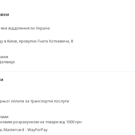
авки
-яке відділення по Україні
у в Києві, провулок Гната Хоткевича, 8
анія
Делівері
ти
ньої оплати за транспортні послуги
итами
вковим розрахунком на товари від 1000 грн
a, Mastercard - WayForPay