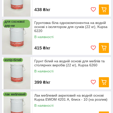
438
₴/кг
для соснової
Грунтовка біла однокомпонентна на водній
дер-ни
основі з ізолятором для сучків (22 кг), Kupsa
6220
В наявності
415
₴/кг
колір-білий
Грунт білий на водній основі для меблів та
столярних виробів (22 кг), Kupsa 6260
В наявності
399
₴/кг
лак меблевий
Лак меблевий акриловий на водній основі
Kupsa EWOM 4201 А, блиск - 10 (на розлив)
В наявності