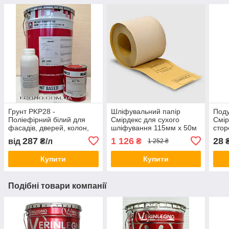
Грунт PKP28 -
Шліфувальний папір
Под
Поліефірний білий для
Смірдекс для сухого
Смір
фасадів, дверей, колон,
шліфування 115мм х 50м
стор
панелей, MAB, Італія
Р40-P240, SMIRDEX
SMI
287
1 126
28
від
₴/л
₴
1 252 ₴
Купити
Купити
Подібні товари компанії