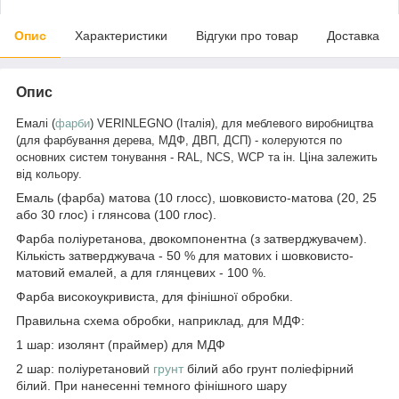
Опис
Характеристики
Відгуки про товар
Доставка
Опис
Емалі (
фарби
) VERINLEGNO (Італія), для меблевого виробництва
(для фарбування дерева, МДФ, ДВП, ДСП) - колеруются по
основних систем тонування - RAL, NCS, WCP та ін. Ціна залежить
від кольору.
Емаль (фарба) матова (10 глосс), шовковисто-матова (20, 25
або 30 глос) і глянсова (100 глос).
Фарба поліуретанова, двокомпонентна (з затверджувачем).
Кількість затверджувача - 50 % для матових і шовковисто-
матовий емалей, а для глянцевих - 100 %.
Фарба високоукривиста, для фінішної обробки.
Правильна схема обробки, наприклад, для МДФ:
1 шар: изолянт (праймер) для МДФ
2 шар: поліуретановий
грунт
білий або грунт поліефірний
білий. При нанесенні темного фінішного шару