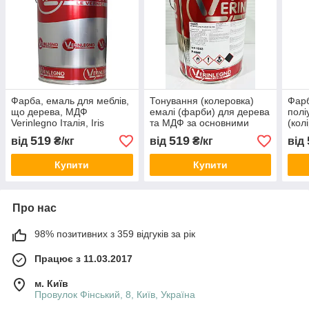
Фарба, емаль для меблів,
Тонування (колеровка)
Фарб
що дерева, МДФ
емалі (фарби) для дерева
полі
Verinlegno Італія, Iris
та МДФ за основними
(кол
Іспанія, кольори по RAL,
каталогами RAL, NCS,
,Ver
519
519
від
₴/кг
від
₴/кг
від
NCS, WCP, 2 комп, RAL
WCP)
Купити
Купити
Про нас
98% позитивних з 359 відгуків за рік
Працює з 11.03.2017
м. Київ
Провулок Фінський, 8, Київ, Україна