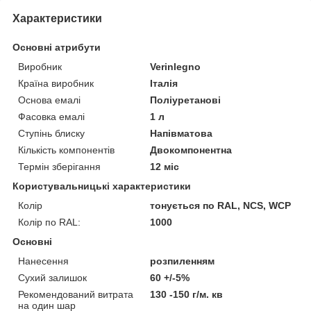
Характеристики
Основні атрибути
Виробник
Verinlegno
Країна виробник
Італія
Основа емалі
Поліуретанові
Фасовка емалі
1 л
Ступінь блиску
Напівматова
Кількість компонентів
Двокомпонентна
Термін зберігання
12 міс
Користувальницькі характеристики
Колір
тонується по RAL, NCS, WCP
Колір по RAL:
1000
Основні
Нанесення
розпиленням
Сухий залишок
60 +/-5%
Рекомендований витрата
130 -150 г/м. кв
на один шар