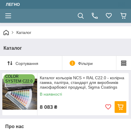
ЛЕГНО
Каталог
Каталог
Сортування
1
Фільтри
COLOR
Каталог кольорів NCS + RAL C22.0 - колірна
SYSTEM C22.0
гамма, палітра, стандарт для виробників
лакофарбової продукції, Sigma Coatings
В наявності
8 083
₴
Про нас