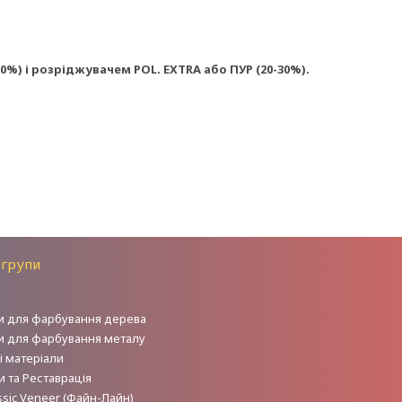
0%) і розріджувачем POL. EXTRA або ПУР (20-30%).
 групи
и для фарбування дерева
и для фарбування металу
і матеріали
 та Реставрація
sic Veneer (Файн-Лайн)