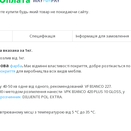
ете купити будь-який товар не покидаючи сайту.
Специфікація
Інформація для замовлення
а вказана за 1кг.
озлив від 1кг.
това
.
фарба
Має відмінні властивості покриття, добре розтікається по
покриття
для виробництва всіх видів меблів.
у 40-50 хв одне від одного, рекомендований VF BIANCO 227.
0 і методом розпилення нанести VPK BIANCO 420 PLUS 10 GLOSS, у
%
розчинник
DILUENTE POL. EXTRA.
ітрюваному місці з температурою від 5 °C до 35 °C.