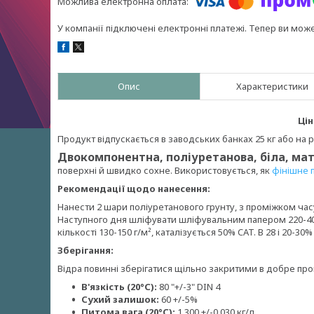
У компанії підключені електронні платежі. Тепер ви мож
Опис
Характеристики
Цін
Продукт відпускається в заводських банках 25 кг або на р
Двокомпонентна, поліуретанова, біла, ма
поверхні й швидко сохне. Використовується, як
фінішне 
Рекомендації щодо нанесення:
Нанести 2 шари поліуретанового грунту, з проміжком час
Наступного дня шліфувати шліфувальним папером 220-40
кількості 130-150 г/м², каталізується 50% CAT. В 28 і 20-30
Зберігання:
Відра повинні зберігатися щільно закритими в добре пров
В'язкість (20°C):
80 "+/-3" DIN 4
Сухий залишок:
60 +/-5%
Питома вага (20°C):
1,300 +/-0,030 кг/л