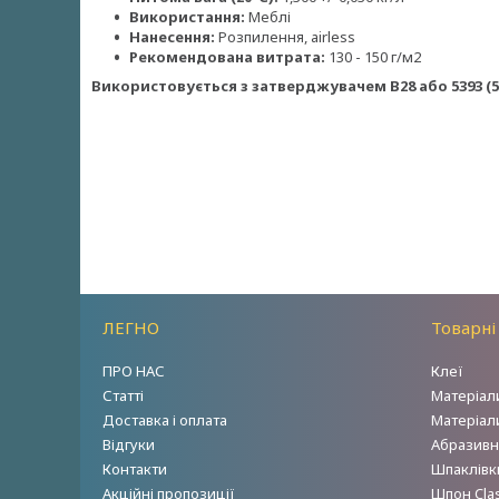
Використання:
Меблі
Нанесення:
Розпилення, airless
Рекомендована витрата:
130 - 150 г/м2
Використовується з затверджувачем B28 або 5393 (5
ЛЕГНО
Товарні
ПРО НАС
Клеї
Статті
Матеріал
Доставка і оплата
Матеріал
Відгуки
Абразивн
Контакти
Шпаклівки
Акційні пропозиції
Шпон Clas