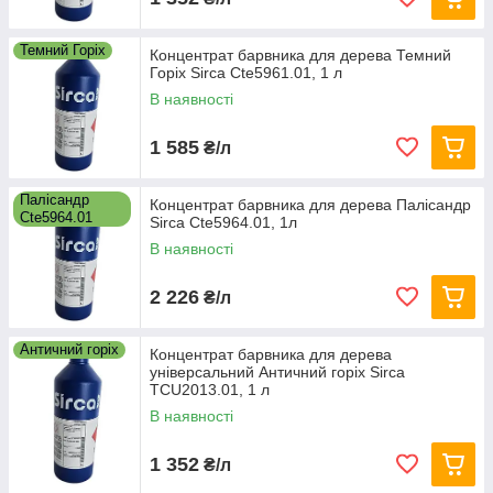
Темний Горіх
Концентрат барвника для дерева Темний
Горіх Sirca Cte5961.01, 1 л
В наявності
1 585
₴/л
Палісандр
Концентрат барвника для дерева Палісандр
Cte5964.01
Sirca Cte5964.01, 1л
В наявності
2 226
₴/л
Античний горіх
Концентрат барвника для дерева
універсальний Античний горіх Sirca
TCU2013.01, 1 л
В наявності
1 352
₴/л