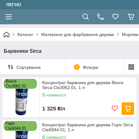
ЛЕГНО
Каталог
Матеріали для фарбування дерева
Морілки 
Барвники Sirca
Сортування
0
Фільтри
Венге
Концентрат барвника для дерева Венге
Cts3062.01
Sirca Cts3062.01, 1 л
В наявності
1 325
₴/л
Горіх
Концентрат барвника для дерева Горіх Sirca
Cte5044.01
Cte5044.01, 1 л
В наявності