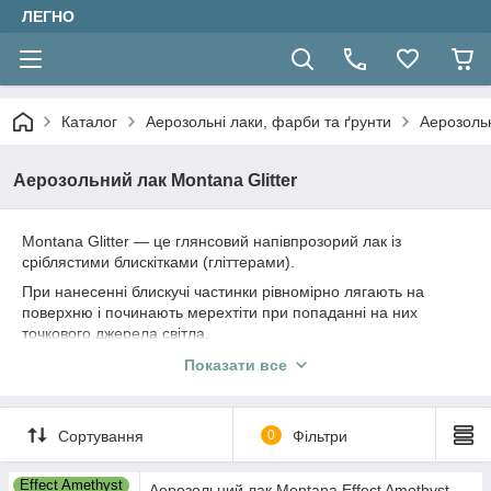
ЛЕГНО
Каталог
Аерозольні лаки, фарби та ґрунти
Аерозольн
Аерозольний лак Montana Glitter
Montana Glitter — це глянсовий напівпрозорий лак із
сріблястими блискітками (гліттерами).
При нанесенні блискучі частинки рівномірно лягають на
поверхню і починають мерехтіти при попаданні на них
точкового джерела світла.
Лак може наноситися на різні матеріали, такі як: папір,
Показати все
картон, грунтоване полотно, дерево, скло, метал, кераміка,
фарфор, камінь, акрил та інші матеріали, що фарбуються.
Чим більше шарів - тим сильнішим буде ефект.
Сортування
0
Фільтри
Effect Amethyst
Аерозольний лак Montana Effect Amethyst