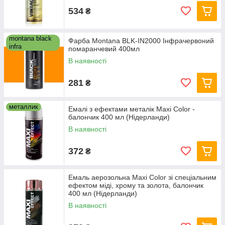
534
₴
montana black
Фарба Montana BLK-IN2000 Інфрачервоний
infra
помаранчевий 400мл
В наявності
281
₴
металлик
Емалі з ефектами металік Maxi Color -
балончик 400 мл (Нідерланди)
В наявності
372
₴
Емаль аерозольна Maxi Color зі спеціальним
ефектом міді, хрому та золота, балончик
400 мл (Нідерланди)
В наявності