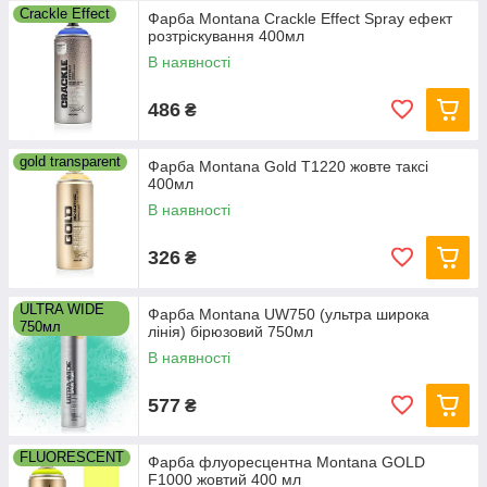
Crackle Effect
Фарба Montana Crackle Effect Spray ефект
розтріскування 400мл
В наявності
486
₴
gold transparent
Фарба Montana Gold T1220 жовте таксі
400мл
В наявності
326
₴
ULTRA WIDE
Фарба Montana UW750 (ультра широка
750мл
лінія) бірюзовий 750мл
В наявності
577
₴
FLUORESCENT
Фарба флуоресцентна Montana GOLD
F1000 жовтий 400 мл