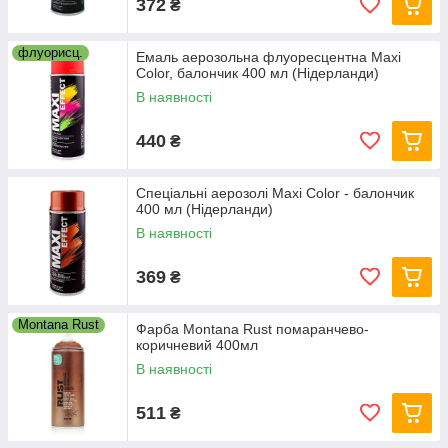
372
₴
флуорисц.
Емаль аерозольна флуоресцентна Maxi
Color, балончик 400 мл (Нідерланди)
В наявності
440
₴
Спеціальні аерозолі Maxi Color - балончик
400 мл (Нідерланди)
В наявності
369
₴
Montana Rust
Фарба Montana Rust помаранчево-
коричневий 400мл
В наявності
511
₴