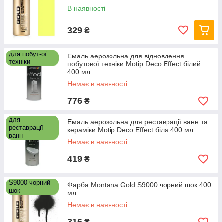
В наявності
329
₴
для побут-ої
Емаль аерозольна для відновлення
техніки
побутової техніки Motip Deco Effect білий
400 мл
Немає в наявності
776
₴
для
Емаль аерозольна для реставрації ванн та
реставрації
кераміки Motip Deco Effect біла 400 мл
ванн
Немає в наявності
419
₴
S9000 чорний
Фарба Montana Gold S9000 чорний шок 400
шок
мл
Немає в наявності
316
₴