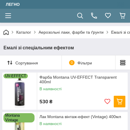
ЛЕГНО
Каталог
Аерозольні лаки, фарби та ґрунти
Емалі зі 
Емалі зі спеціальним ефектом
Сортування
0
Фільтри
UV-EFFECT
Фарба Montana UV-EFFECT Transparent
400ml
В наявності
530
₴
Montana
Лак Montana вінтаж-ефект (Vintage) 400мл
Vintage
В наявності