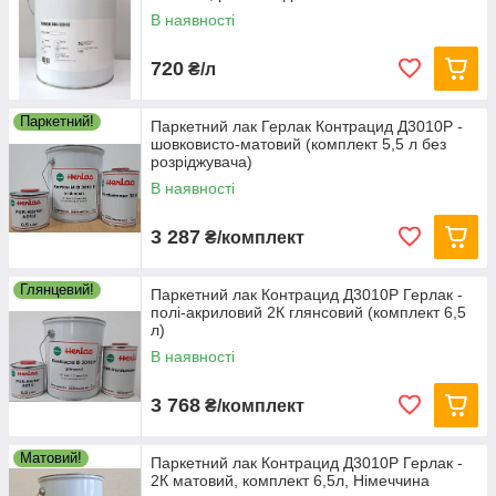
В наявності
720
₴/л
Паркетний!
Паркетний лак Герлак Контрацид Д3010Р -
шовковисто-матовий (комплект 5,5 л без
розріджувача)
В наявності
3 287
₴/комплект
Глянцевий!
Паркетний лак Контрацид Д3010Р Герлак -
полі-акриловий 2К глянсовий (комплект 6,5
л)
В наявності
3 768
₴/комплект
Матовий!
Паркетний лак Контрацид Д3010Р Герлак -
2К матовий, комплект 6,5л, Німеччина