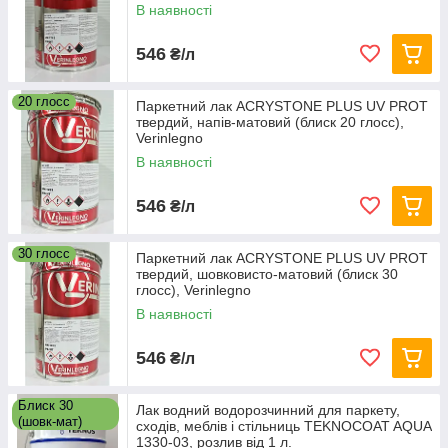
В наявності
546
₴/л
20 глосс
Паркетний лак ACRYSTONE PLUS UV PROT
твердий, напів-матовий (блиск 20 глосс),
Verinlegno
В наявності
546
₴/л
30 глосс
Паркетний лак ACRYSTONE PLUS UV PROT
твердий, шовковисто-матовий (блиск 30
глосс), Verinlegno
В наявності
546
₴/л
Блиск 30
Лак водний водорозчинний для паркету,
(шовк-мат)
сходів, меблів і стільниць TEKNOCOAT AQUA
1330-03, розлив від 1 л.