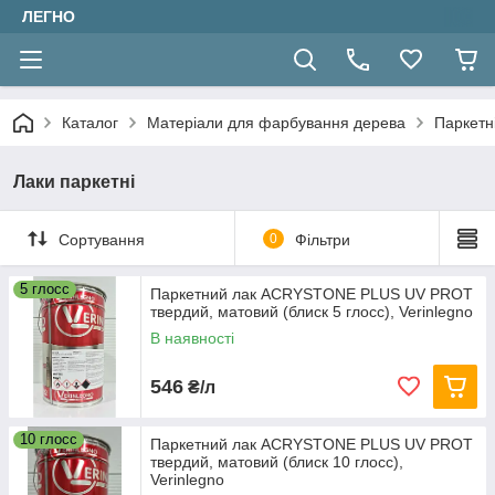
ЛЕГНО
Каталог
Матеріали для фарбування дерева
Паркетн
Лаки паркетні
Сортування
0
Фільтри
5 глосс
Паркетний лак ACRYSTONE PLUS UV PROT
твердий, матовий (блиск 5 глосс), Verinlegno
В наявності
546
₴/л
10 глосс
Паркетний лак ACRYSTONE PLUS UV PROT
твердий, матовий (блиск 10 глосс),
Verinlegno