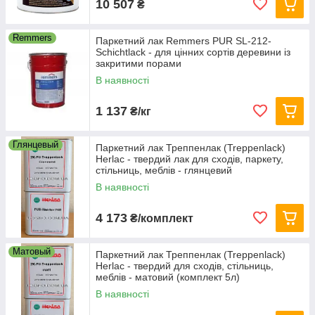
10 507
₴
Remmers
Паркетний лак Remmers PUR SL-212-
Schichtlack - для цінних сортів деревини із
закритими порами
В наявності
1 137
₴/кг
Глянцевый
Паркетний лак Треппенлак (Treppenlack)
Herlac - твердий лак для сходів, паркету,
стільниць, меблів - глянцевий
В наявності
4 173
₴/комплект
Матовый
Паркетний лак Треппенлак (Treppenlack)
Herlac - твердий для сходів, стільниць,
меблів - матовий (комплект 5л)
В наявності