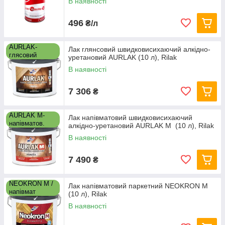
В наявності
496
₴/л
AURLAK-
Лак глянсовий швидковисихаючий алкідно-
глясовий
уретановий AURLAK (10 л), Rilak
В наявності
7 306
₴
AURLAK M-
Лак напівматовий швидковисихаючий
напівматов.
алкідно-уретановий AURLAK M (10 л), Rilak
В наявності
7 490
₴
NEOKRON M /
Лак напівматовий паркетний NEOKRON M
напівмат
(10 л), Rilak
В наявності