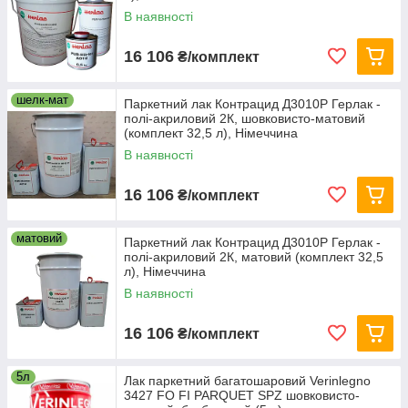
В наявності
16 106
₴/комплект
шелк-мат
Паркетний лак Контрацид Д3010Р Герлак -
полі-акриловий 2К, шовковисто-матовий
(комплект 32,5 л), Німеччина
В наявності
16 106
₴/комплект
матовий
Паркетний лак Контрацид Д3010Р Герлак -
полі-акриловий 2К, матовий (комплект 32,5
л), Німеччина
В наявності
16 106
₴/комплект
5л
Лак паркетний багатошаровий Verinlegno
3427 FO FI PARQUET SPZ шовковисто-