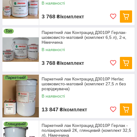
В наявності
3 768
₴/комплект
Топ
Паркетний лак Контрацид Д3010Р Герлак-
шовковисто-матовий (комплект 6,5 л), 2-к,
Німеччина
В наявності
3 768
₴/комплект
Паркетний!
Паркетний лак Контрацид Д3010Р Herlac
шовковисто-матовий (комплект 27,5 л без
розріджувача)
В наявності
13 847
₴/комплект
Глянцевий!
Паркетний лак Контрацид Д3010Р Герлак -
поліакриловий 2К, глянцевий (комплект 32,5
л), Німеччина