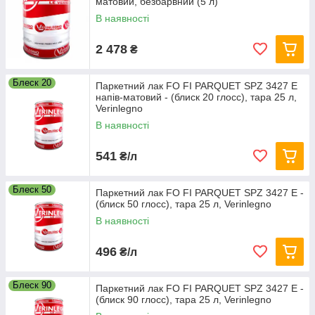
матовий, безбарвний (5 л)
В наявності
2 478
₴
Блеск 20
Паркетний лак FO FI PARQUET SPZ 3427 E
напів-матовий - (блиск 20 глосс), тара 25 л,
Verinlegno
В наявності
541
₴/л
Блеск 50
Паркетний лак FO FI PARQUET SPZ 3427 E -
(блиск 50 глосс), тара 25 л, Verinlegno
В наявності
496
₴/л
Блеск 90
Паркетний лак FO FI PARQUET SPZ 3427 E -
(блиск 90 глосс), тара 25 л, Verinlegno