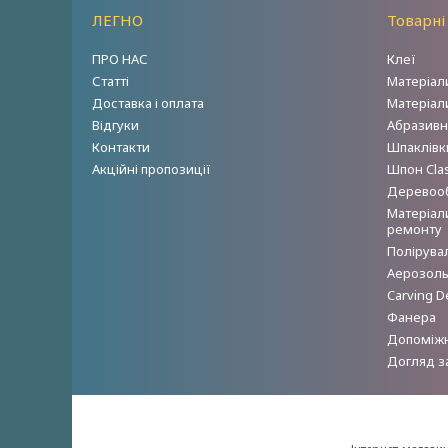
ЛЕГНО
Товарні
ПРО НАС
Клеї
Статті
Матеріал
Доставка і оплата
Матеріал
Відгуки
Абразивн
Контакти
Шпаклівки
Акційні пропозиції
Шпон Clas
Деревооб
Матеріал
ремонту
Полірува
Аерозольн
Carving D
Фанера
Допоміжн
Догляд з