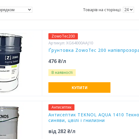
ZowoТec200
XG64000AAJ10
Ґрунтовка ZowoTec 200 напівпрозора 
476 ₴/л
В наявності
КУПИТИ
Антисептик
Антисептик TEKNOL AQUA 1410 Текнос
синяви, цвілі і гнилизни
від 282 ₴/л