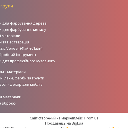
 групи
и для фарбування дерева
и для фарбування металу
і матеріали
 та Реставрація
sic Veneer (Файн-Лайн)
робний інструмент
и для професійного кузовного
льні матеріали
і лаки, фарби та ґрунти
ecor - декор для меблів
і матеріали
а зброєю
Prom.ua
Сайт створений на маркетплейсі
Продавець на Bigl.ua