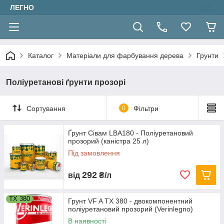
ЛЕГНО
Каталог
Матеріали для фарбування дерева
Грунти
Поліуретанові ґрунти прозорі
Сортування
0
Фільтри
Ґрунт Сівам LBA180 - Поліуретановий
прозорий (каністра 25 л)
Під замовлення
292
від
₴/л
TX 380
Грунт VF A TX 380 - двокомпонентний
поліуретановий прозорий (Verinlegno)
В наявності