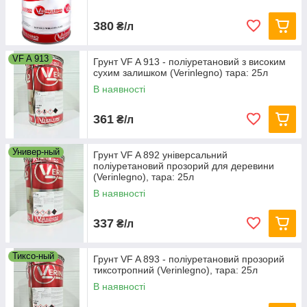
380
₴/л
VF A 913
Грунт VF A 913 - поліуретановий з високим
сухим залишком (Verinlegno) тара: 25л
В наявності
361
₴/л
Универ-ный
Грунт VF A 892 універсальний
поліуретановий прозорий для деревини
(Verinlegno), тара: 25л
В наявності
337
₴/л
Тиксо-ный
Грунт VF A 893 - поліуретановий прозорий
тиксотропний (Verinlegno), тара: 25л
В наявності