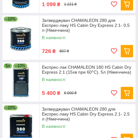
1 099
₴
1 221 ₴
–10%
Затверджувач CHAMALEON 280 для
Експрес-лаку HS Cabin Dry Express 2:1- 0,5
л (Німеччина)
В наявності
726
₴
807 ₴
5л
–10%
Експрес-лак CHAMALEON 180 HS Cabin Dry
Express 2:1 (15хв при 60°С), 5л (Німеччина)
В наявності
5 400
₴
6 000 ₴
–10%
Затверджувач CHAMALEON 280 для
Експрес-лаку HS Cabin Dry Express 2:1- 2,5
л (Німеччина)
В наявності