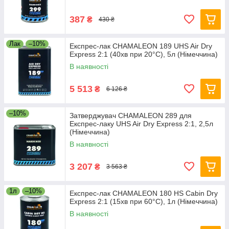
387
₴
430 ₴
Лак
–10%
Експрес-лак CHAMALEON 189 UHS Air Dry
Express 2:1 (40хв при 20°С), 5л (Німеччина)
В наявності
5 513
₴
6 126 ₴
–10%
Затверджувач CHAMALEON 289 для
Експрес-лаку UHS Air Dry Express 2:1, 2,5л
(Німеччина)
В наявності
3 207
₴
3 563 ₴
1л
–10%
Експрес-лак CHAMALEON 180 HS Cabin Dry
Express 2:1 (15хв при 60°С), 1л (Німеччина)
В наявності