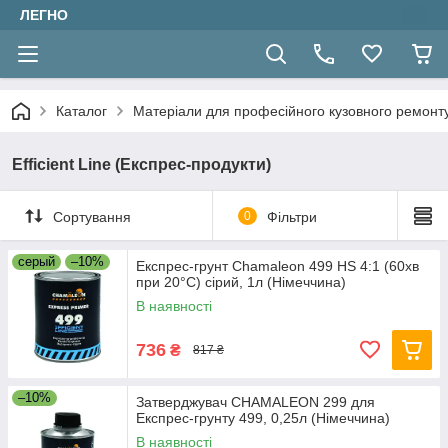
ЛЕГНО
Каталог
Матеріали для професійного кузовного ремонт
Efficient Line (Експрес-продукти)
Сортування
0
Фільтри
серый
–10%
Експрес-грунт Chamaleon 499 HS 4:1 (60хв
при 20°С) сірий, 1л (Німеччина)
В наявності
736
₴
817 ₴
–10%
Затверджувач CHAMALEON 299 для
Експрес-грунту 499, 0,25л (Німеччина)
В наявності