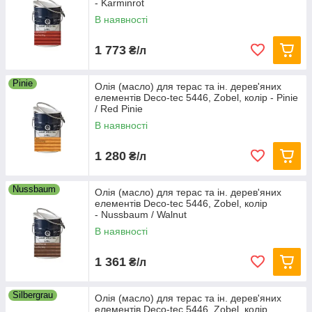
- Karminrot
В наявності
1 773
₴/л
Pinie
Олія (масло) для терас та ін. дерев'яних
елементів Deco-tec 5446, Zobel, колір - Pinie
/ Red Pinie
В наявності
1 280
₴/л
Nussbaum
Олія (масло) для терас та ін. дерев'яних
елементів Deco-tec 5446, Zobel, колір
- Nussbaum / Walnut
В наявності
1 361
₴/л
Silbergrau
Олія (масло) для терас та ін. дерев'яних
елементів Deco-tec 5446, Zobel, колір