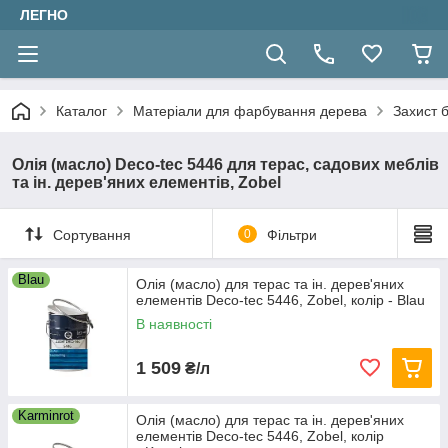
ЛЕГНО
Каталог
Матеріали для фарбування дерева
Захист б
Олія (масло) Deco-tec 5446 для терас, садових меблів
та ін. дерев'яних елементів, Zobel
Сортування
0
Фільтри
Blau
Олія (масло) для терас та ін. дерев'яних
елементів Deco-tec 5446, Zobel, колір - Blau
В наявності
1 509
₴/л
Karminrot
Олія (масло) для терас та ін. дерев'яних
елементів Deco-tec 5446, Zobel, колір