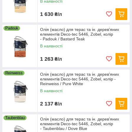
В наявності
1 630
₴/л
Padouk
Олія (масло) для терас та ін. дерев'яних
елементів Deco-tec 5446, Zobel, колір
- Padouk / Bastard Teak
В наявності
1 263
₴/л
Reinweiss
Олія (масло) для терас та ін. дерев'яних
елементів Deco-tec 5446, Zobel, колір -
Reinweiss / Pure White
В наявності
2 137
₴/л
Taubenblau
Олія (масло) для терас та ін. дерев'яних
елементів Deco-tec 5446, Zobel, колір
- Taubenblau / Dove Blue