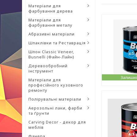
Матеріали для
фарбування дерева
Матеріали для
фарбування металу
Абразивні матеріали
Шпаклівки та Реставрація
Шпон Classic Veneer,
Busnelli (Файн-Лайн)
Деревообробний
інструмент
Залишил
Матеріали для
професійного кузовного
ремонту
Полірувальні матеріали
Аерозольні лаки, фарби
та ґрунти
Carving Decor - декор для
меблів
Фанера