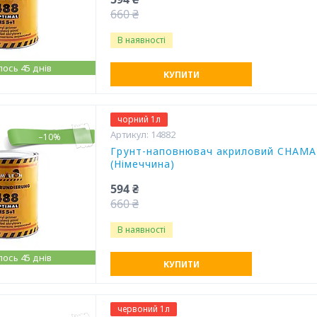
660 ₴
В наявності
ось 45 днів
КУПИТИ
чорний 1л
14882
–10%
Грунт-наповнювач акриловий CHAMAL
(Німеччина)
594 ₴
660 ₴
В наявності
ось 45 днів
КУПИТИ
червоний 1л