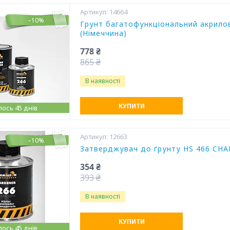
14664
–10%
Грунт багатофункціональний акрилов
(Німеччина)
778 ₴
865 ₴
В наявності
КУПИТИ
ось 45 днів
12663
–10%
Затверджувач до ґрунту HS 466 CHAM
354 ₴
393 ₴
В наявності
КУПИТИ
ось 45 днів