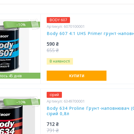
BODY 607
–10%
6070100001
Body 607 4:1 UHS Primer грунт-напов
590 ₴
655 ₴
В наявності
ось 45 днів
КУПИТИ
сірий
6349700001
–10%
Body 634 Proline Грунт-наповнювач (O
сірий 0,8л
712 ₴
791 ₴