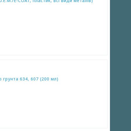
.E.M./E-COAT, пластик, всі види металів)
 грунта 634, 607 (200 мл)