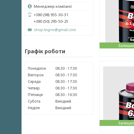
Менеджер компанії
+380 (98) 955-30-31
+380 (50) 295-50-25
shop.legno@gmail.com
Залишил
Графік роботи
Понеділок
08:30
17:30
Вівторок
08:30
17:30
Середа
08:30
17:30
Четвер
08:30
17:30
Пʼятниця
08:30
16:30
Субота
Вихідний
Неділя
Вихідний
Залишил