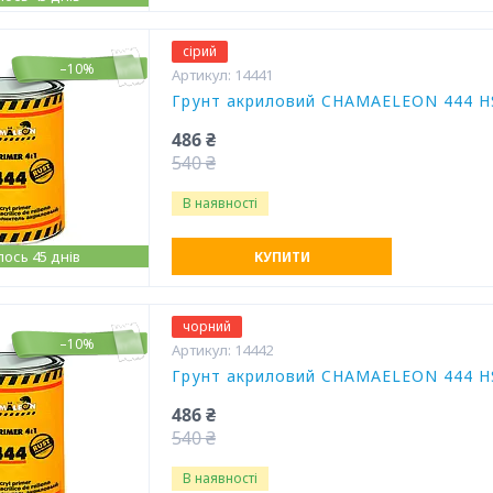
сірий
–10%
14441
Грунт акриловий CHAMAELEON 444 HS 
486 ₴
540 ₴
В наявності
ось 45 днів
КУПИТИ
чорний
–10%
14442
Грунт акриловий CHAMAELEON 444 HS 
486 ₴
540 ₴
В наявності