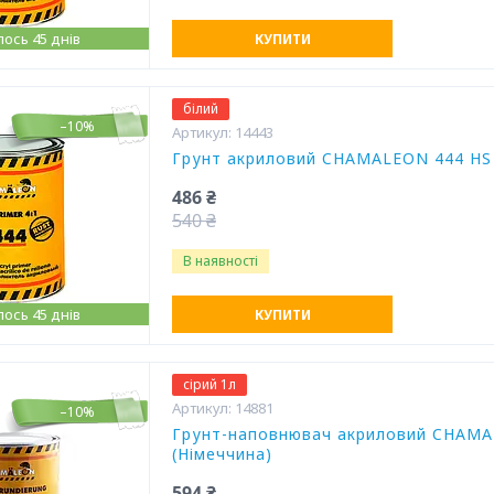
ось 45 днів
КУПИТИ
білий
–10%
14443
Грунт акриловий CHAMALEON 444 HS 4
486 ₴
540 ₴
В наявності
ось 45 днів
КУПИТИ
сірий 1л
14881
–10%
Грунт-наповнювач акриловий CHAMAE
(Німеччина)
594 ₴