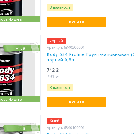
В наявності
ось 45 днів
КУПИТИ
чорний
6340200001
–10%
Body 634 Proline Грунт-наповнювач (O
чорний 0,8л
712 ₴
791 ₴
В наявності
ось 45 днів
КУПИТИ
білий
6340100001
–10%