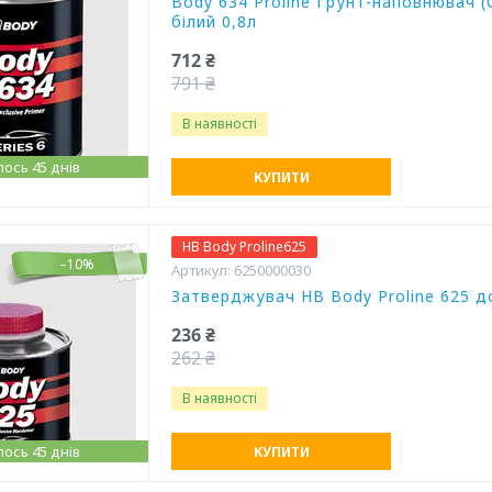
Body 634 Proline Грунт-наповнювач (O
білий 0,8л
712 ₴
791 ₴
В наявності
ось 45 днів
КУПИТИ
HB Body Proline625
–10%
6250000030
Затверджувач HB Body Proline 625 до
236 ₴
262 ₴
В наявності
ось 45 днів
КУПИТИ