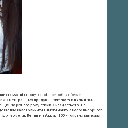
mmers
має піввікову історію і виробляє безліч
ним з центральних продуктів
Remmers є Акрил 100
-
ин та різного роду стиків. Складається він із
о дозволяє задовольнити вимоги навіть самого виборчого
и, що герметик
Remmers Акрил 100
– топовий матеріал