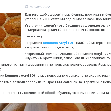
15 липня 2022
Для того, щоб у дерев'яному будинку проживання бул
утеплення. У цій статті ми поділимося з вами про тон
Утеплення дерев'яного будинку за допомогою акр
альтернатива архаїчній та недовговічній конопатці, л
І ось чому:
• Герметик
Remmers Acryl 100
– надійний матеріал, с
екстремальних погодних умов;
• Акриловий герметик Акриловий герметик
Acryl 100
м
«шукати» мікротріщини, заповнювати їх і запобігати 
 виключає гниття деревини та не пропускає вологу, дозволяє йому роз
;
тик
Remmers Acryl 100
не має неприємного запаху та не виділяє токс
а гама дозволяє зробити контрастний малюнок, так і практично непо
відношення цін у комплексній обробці будинку якісним герметиком та 