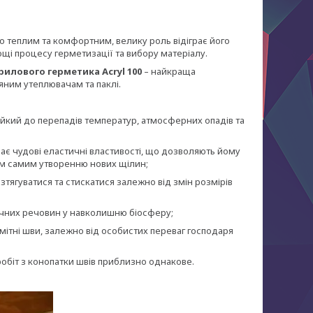
о теплим та комфортним, велику роль відіграє його
кощі процесу герметизації та вибору матеріалу.
илового герметика Acryl 100
– найкраща
ляним утеплювачам та паклі.
тійкий до перепадів температур, атмосферних опадів та
ає чудові еластичні властивості, що дозволяють йому
тим самим утворенню нових щілин;
тягуватися та стискатися залежно від змін розмірів
ичних речовин у навколишню біосферу;
мітні шви, залежно від особистих переваг господаря
робіт з конопатки швів приблизно однакове.