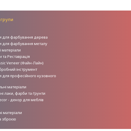
 групи
и для фарбування дерева
и для фарбування металу
і матеріали
 та Реставрація
sic Veneer (Файн-Лайн)
робний інструмент
и для професійного кузовного
льні матеріали
і лаки, фарби та ґрунти
ecor - декор для меблів
і матеріали
а зброєю