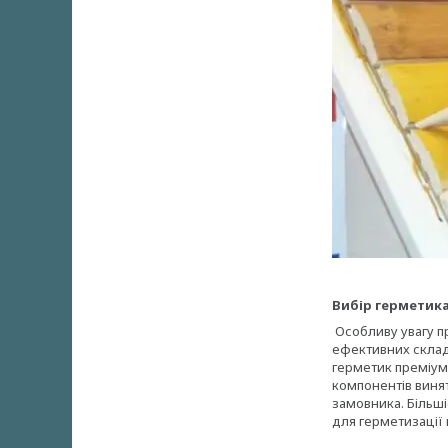
Вибір герметика
Особливу увагу п
ефективних склад
герметик преміум-
компонентів винят
замовника. Більш
для герметизації