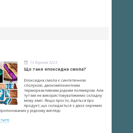
15 березня 2023
Що таке епоксидна смола?
Епоксидна смола є синтетичною
сполукою, двокомпонентним
термореактивним рідким полімером. Але
тут ми не використовуватимемо складну
мову хімії. Якщо просто, йдеться про
продукт, що складається з двох окремих
пропонованих у рідкому вигляді.
татті