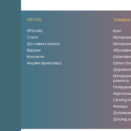
ЛЕГНО
Товарні
ПРО НАС
Клеї
Статті
Матеріал
Доставка і оплата
Матеріал
Відгуки
Абразивн
Контакти
Шпаклівки
Акційні пропозиції
Шпон Clas
Деревооб
Матеріал
ремонту
Полірува
Аерозольн
Carving D
Фанера
Допоміжн
Догляд з