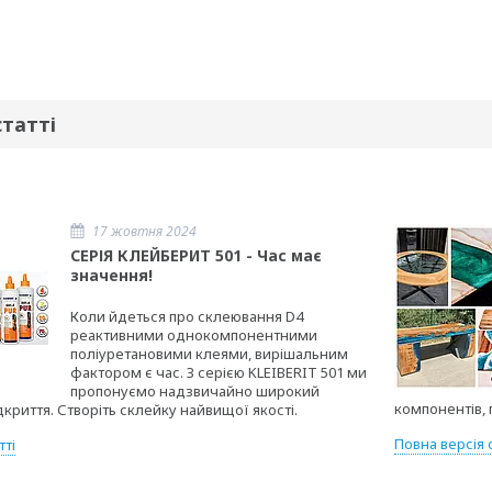
статті
17 жовтня 2024
СЕРІЯ КЛЕЙБЕРИТ 501 - Час має
значення!
Коли йдеться про склеювання D4
реактивними однокомпонентними
поліуретановими клеями, вирішальним
фактором є час. З серією KLEIBERIT 501 ми
пропонуємо надзвичайно широкий
компонентів, 
дкриття. Створіть склейку найвищої якості.
Повна версія с
тті