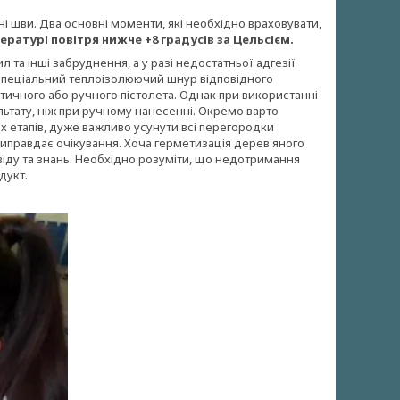
ні шви. Два основні моменти, які необхідно враховувати,
ратурі повітря нижче +8 градусів за Цельсієм.
л та інші забруднення, а у разі недостатньої адгезії
 спеціальний теплоізолюючий шнур відповідного
ичного або ручного пістолета. Однак при використанні
ьтату, ніж при ручному нанесенні. Окремо варто
 етапів, дуже важливо усунути всі перегородки
виправдає очікування. Хоча герметизація дерев'яного
віду та знань. Необхідно розуміти, що недотримання
дукт.