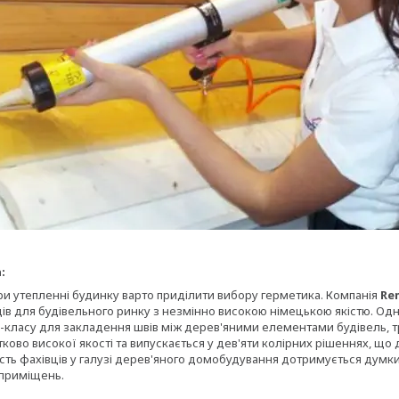
:
ри утепленні будинку варто приділити вибору герметика. Компанія
Re
ів для будівельного ринку з незмінно високою німецькою якістю. Од
класу для закладення швів між дерев'яними елементами будівель, тріщ
ково високої якості та випускається у дев'яти колірних рішеннях, щ
ість фахівців у галузі дерев'яного домобудування дотримується думк
 приміщень.