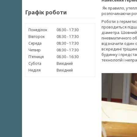
Нанесення герм
Як правило, утепл
Графік роботи
розпочинаючи ро
Роботи з герметиза
проводиться підш
Понеділок
08:30
17:30
діаметра. Шовний
Вівторок
08:30
17:30
пневматичного об
Середа
08:30
17:30
відзначити один 
всередині тріщини
Четвер
08:30
17:30
будинку і предста
Пʼятниця
08:30
16:30
технологій і непр
Субота
Вихідний
Неділя
Вихідний