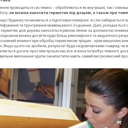
етика:
ення проводиться системно – обробляються як внутрішні, так і зовніш
боту:
не можна наносити герметик під дощем, а також при темпе
ції будинку починаються з підготовки поверхні: зі стін забирається пи
ліфування та ґрунтування міжвінцевого з'єднання. Далі, укладається
 герметик для дерева наноситься рівною лінією за допомогою пневмат
ладнання можна досягти куди більш рівномірного та акуратного резул
основний момент при обробці герметиком тріщин - крім вищеописаних
. Якщо цього не зробити, результат буде недовговічним і навряд чи 
вляється досить простим процесом, все ж вона потребує певного дос
авильне виконання здатні занапастити навіть самий високоякісний про