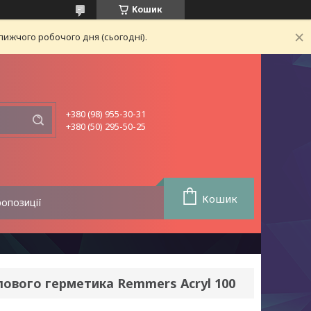
Кошик
лижчого робочого дня (сьогодні).
+380 (98) 955-30-31
+380 (50) 295-50-25
Кошик
ропозиції
ового герметика Remmers Acryl 100