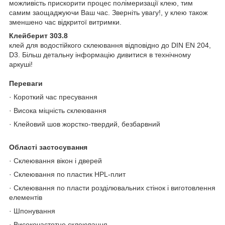
можливість прискорити процес полімеризації клею, тим
самим заощаджуючи Ваш час. Зверніть увагу!, у клею також
зменшено час відкритої витримки.
Клейберит 303.8
клей для водостійкого склеювання відповідно до DIN EN 204,
D3. Більш детальну інформацію дивитися в технічному
аркуші!
Переваги
· Короткий час пресування
· Висока міцність склеювання
· Клейовий шов жорстко-твердий, безбарвний
Області застосування
· Склеювання вікон і дверей
· Склеювання по пластик HPL-плит
· Склеювання по пласти розділювальних стінок і виготовлення
елементів
· Шпонування
· Високочастотне склеювання