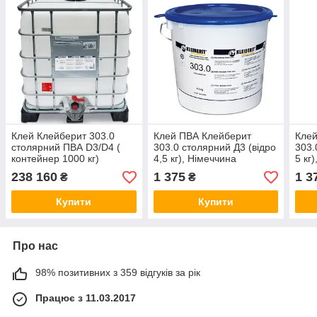
Клей Клейберит 303.0
Клей ПВА Клейберит
Клей
столярний ПВА D3/D4 (
303.0 столярний Д3 (відро
303.
контейнер 1000 кг)
4,5 кг), Німеччина
5 кг
238 160
1 375
1 3
₴
₴
Купити
Купити
Про нас
98% позитивних з 359 відгуків за рік
Працює з 11.03.2017