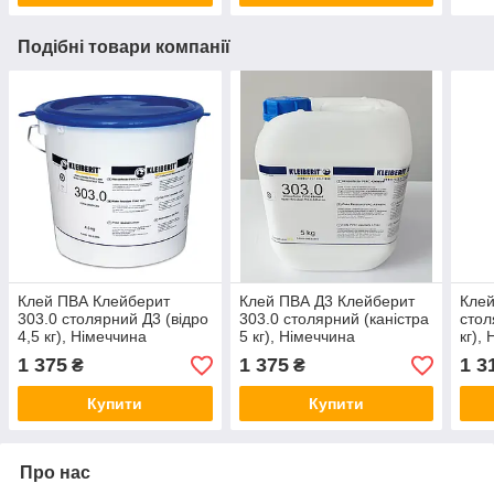
Подібні товари компанії
Клей ПВА Клейберит
Клей ПВА Д3 Клейберит
Клей
303.0 столярний Д3 (відро
303.0 столярний (каністра
стол
4,5 кг), Німеччина
5 кг), Німеччина
кг),
1 375
1 375
1 3
₴
₴
Купити
Купити
Про нас