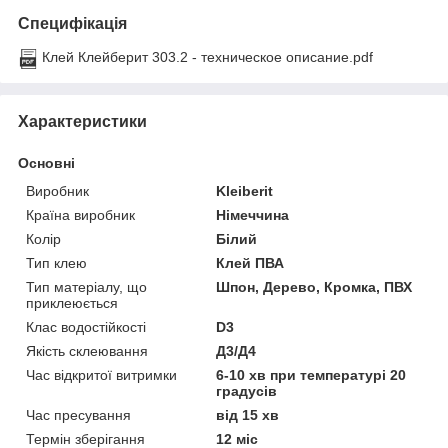
Специфікація
Клей Клейберит 303.2 - техническое описание.pdf
Характеристики
Основні
Виробник
Kleiberit
Країна виробник
Німеччина
Колір
Білий
Тип клею
Клей ПВА
Тип матеріалу, що
Шпон, Дерево, Кромка, ПВХ
приклеюється
Клас водостійкості
D3
Якість склеювання
Д3/Д4
Час відкритої витримки
6-10 хв при температурі 20
градусів
Час пресування
від 15 хв
Термін зберігання
12 міс