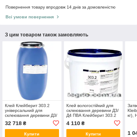
Повернення товару впродовж 14 днів за домовленістю
Всі умови повернення
З цим товаром також замовляють
Клей Клейберит 303.2
Клей вологостійкий для
Затв
універсальний для
склеювання деревини Д3/
Klei
склеювання деревини Д3/
Д4 ПВА Клейберит 303.2
кг),
Д4 (бочка 130 кг),
(відро 16 кг), Німеччина
32 718
4 110
₴
₴
Німеччина
1 0
Купити
Купити