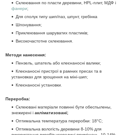
Склеювання по пласти деревини, HPL-плит, МДФ і
фанери
;
Для сполук типу шип/паз, шпунт, гребінка
Шпонування;
Приклеювання шаруватих пластиків;
Високочастотне склеювання.
Методи нанесення:
Пензель, шпатель або клеєнаносні валики;
Клеєнаносні пристрої в рамних пресах та в
установках для зрощення на міні-шип;
Клеєнаносні установки.
Переробка:
Склеювані матеріали повинні бути обеспылены,
знежирені і
акліматизовані;
Оптимальна температура переробки: 18°C;
Оптимальна вологість деревини 8-10% для
використання виробів усередині приміщень, 10-14% -