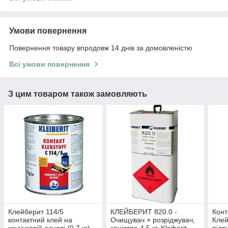
Умови повернення
Повернення товару впродовж 14 днів за домовленістю
Всі умови повернення
З цим товаром також замовляють
Клейберит 114/5
КЛЕЙБЕРИТ 820.0 -
Конт
контактний клей на
Очищувач + розріджувач,
Клей
каучуковій основі (0,7 кг),
каністра 4,5 кг, Kleiberit
під