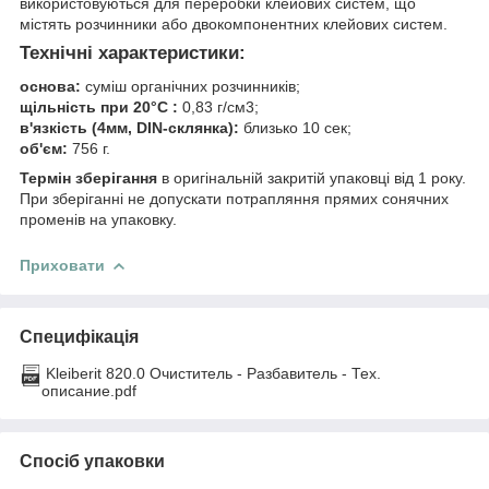
використовуються для переробки клейових систем, що
містять розчинники або двокомпонентних клейових систем.
Технічні характеристики:
основа:
суміш органічних розчинників;
щільність при 20°С :
0,83 г/см3;
в'язкість (4мм, DIN-склянка):
близько 10 сек;
об'єм:
756 г.
Термін зберігання
в оригінальній закритій упаковці від 1 року.
При зберіганні не допускати потрапляння прямих сонячних
променів на упаковку.
Приховати
Специфікація
Kleiberit 820.0 Очиститель - Разбавитель - Тех.
описание.pdf
Спосіб упаковки