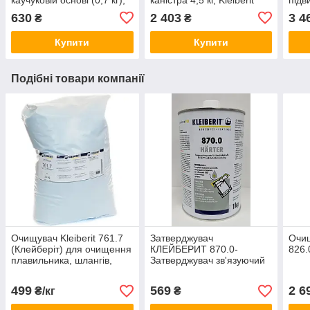
Німеччина
терм
630
2 403
3 4
₴
₴
Купити
Купити
Подібні товари компанії
Очищувач Kleiberit 761.7
Затверджувач
Очи
(Клейберіт) для очищення
КЛЕЙБЕРИТ 870.0-
826.
плавильника, шлангів,
Затверджувач зв'язуючий
дюзи (1кг)
компонент для клеїв
марок
499
569
2 6
₴/кг
₴
257/250,261/250,267.9 (1
кг)