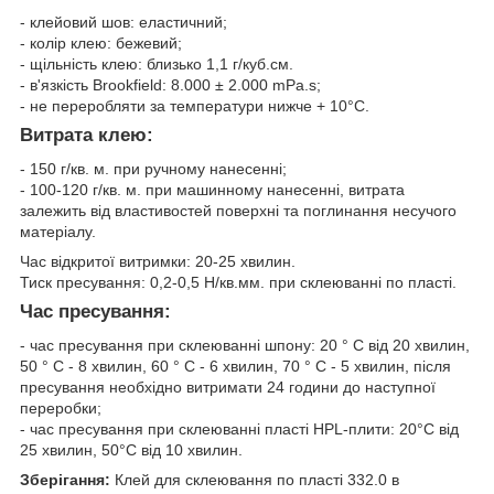
- клейовий шов: еластичний;
- колір клею: бежевий;
- щільність клею: близько 1,1 г/куб.см.
- в'язкість Brookfield: 8.000 ± 2.000 mPa.s;
- не переробляти за температури нижче + 10°C.
Витрата клею:
- 150 г/кв. м. при ручному нанесенні;
- 100-120 г/кв. м. при машинному нанесенні, витрата
залежить від властивостей поверхні та поглинання несучого
матеріалу.
Час відкритої витримки: 20-25 хвилин.
Тиск пресування: 0,2-0,5 Н/кв.мм. при склеюванні по пласті.
Час пресування:
- час пресування при склеюванні шпону: 20 ° C від 20 хвилин,
50 ° C - 8 хвилин, 60 ° C - 6 хвилин, 70 ° C - 5 хвилин, після
пресування необхідно витримати 24 години до наступної
переробки;
- час пресування при склеюванні пласті HPL-плити: 20°С від
25 хвилин, 50°С від 10 хвилин.
Зберігання:
Клей для склеювання по пласті 332.0 в