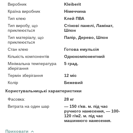
Виробник
Kleiberit
Країна виробник
Німеччина
Тип клею
Клей ПВА
Тип виробу, що
Стінові панелі, Ламінат,
приклеюється
Шпон
Тип матеріалу, що
Папір, Дерево, Шпон
приклеюється
Стан клею
Готова емульсія
Кількість компонентів
Однокомпонентний
Мінімальна температура
5 град.
зберігання
Термін зберігання
12 міс
Колір
Бежевий
Користувальницькі характеристики
Фасовка:
28 кг
Витрата на один шар
— 150 г/кв. м. під час
ручного нанесення, — 100-
120 г/м2. м. під час
машинного нанесення.
Приховати