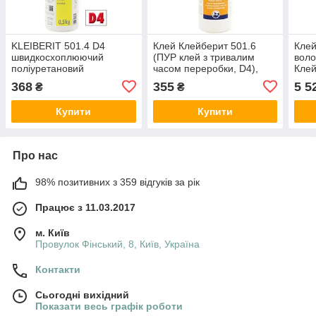
KLEIBERIT 501.4 D4
Клей Клейберит 501.6
Клей
швидкосхоплюючий
(ПУР клей з тривалим
воло
поліуретановий
часом переробки, D4),
Клей
водостійкий клей, з
тара 0,5 кг, Німеччина
одно
368
355
5 5
₴
₴
коротким часом
Німе
пресування 0,5кг
Купити
Купити
Про нас
98% позитивних з 359 відгуків за рік
Працює з 11.03.2017
м. Київ
Провулок Фінський, 8, Київ, Україна
Контакти
Сьогодні вихідний
Показати весь графік роботи