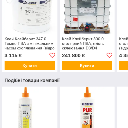
Клей Клейберит 347.0
Клей Клейберит 300.0
Клей
Темпо ПВА з мінімальним
столярний ПВА, якість
стол
часом схоплювання (відро
склеювання D3/D4
(від
10 кг), Німеччина
(контейнер 1000 кг),
3 115
241 800
4 3
₴
₴
Німеччина
Купити
Купити
Подібні товари компанії