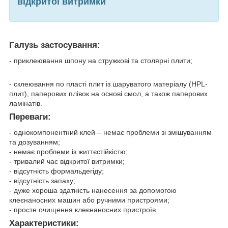
відкритої витримки
Галузь застосування:
- приклеювання шпону на стружкові та столярні плити;
- склеювання по пласті плит із шаруватого матеріалу (HPL-
плит), паперових плівок на основі смол, а також паперових
ламінатів.
Переваги:
- однокомпонентний клей – немає проблеми зі змішуванням
та дозуванням;
- немає проблеми із життєстійкістю;
- тривалий час відкритої витримки;
- відсутність формальдегіду;
- відсутність запаху;
- дуже хороша здатність нанесення за допомогою
клеєнаносних машин або ручними пристроями;
- просте очищення клеєнаносних пристроїв.
Характеристики: