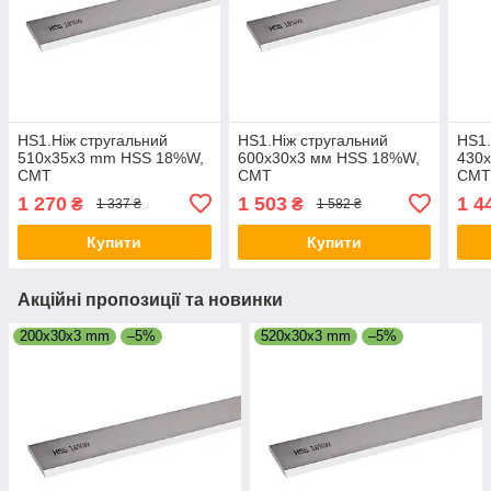
HS1.Ніж стругальний
HS1.Ніж стругальний
HS1.
510x35x3 mm HSS 18%W,
600x30x3 мм HSS 18%W,
430
CMT
CMT
CM
1 270
1 503
1 4
₴
₴
1 337 ₴
1 582 ₴
Купити
Купити
Акційні пропозиції та новинки
200x30x3 mm
–5%
520x30x3 mm
–5%