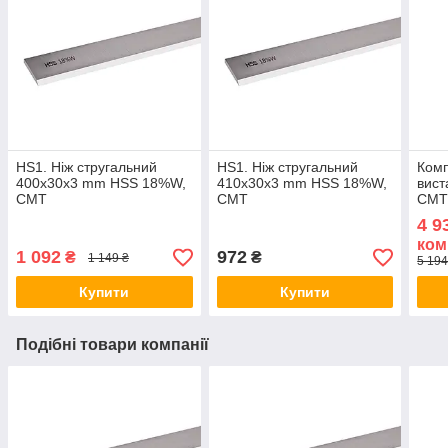
HS1. Ніж стругальний
HS1. Ніж стругальний
Комп
400x30x3 mm HSS 18%W,
410x30x3 mm HSS 18%W,
вист
CMT
CMT
CMT
4 9
ком
1 092
972
₴
₴
1 149 ₴
5 194
Купити
Купити
Подібні товари компанії