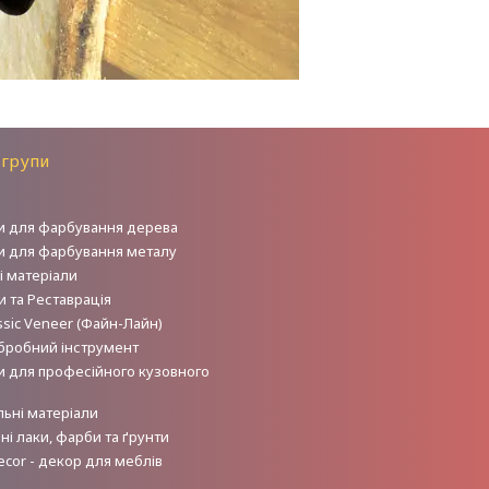
 групи
и для фарбування дерева
и для фарбування металу
і матеріали
 та Реставрація
sic Veneer (Файн-Лайн)
робний інструмент
и для професійного кузовного
льні матеріали
і лаки, фарби та ґрунти
ecor - декор для меблів