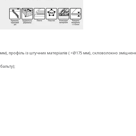
м), профіль із штучних матеріалів ( <Ø175 мм), скловолокно зміцнен
бальту);