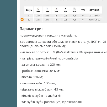
Параметри:
- рекомендована товщина матеріалу:
деревина з цвяхами або шматочками металу, ДСП (<175 м
епоксидною смолою (<50 мм);
- матеріал полотна: BIM (Bi-Metal Plus з 8% додаванням ко
- тип різу: прямолінійний чорновий різ;
- загальна довжина 225 мм;
- робоча довжина 205 мм;
- висота: 19 мм;
- товщина зуба: 1,25 мм;
- відстань між зубами: 4,3 мм;
- кількість зубів на дюйм: 6;
- тип зубів: зуби розгорнуті, фрезеровані;