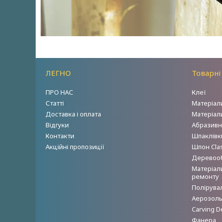
ЛЕГНО
Товарні
ПРО НАС
Клеї
Статті
Матеріал
Доставка і оплата
Матеріал
Відгуки
Абразивн
Контакти
Шпаклівки
Акційні пропозиції
Шпон Clas
Деревооб
Матеріал
ремонту
Полірува
Аерозольн
Carving D
Фанера