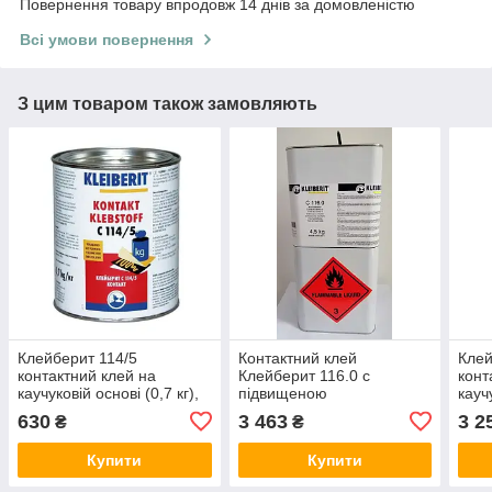
Повернення товару впродовж 14 днів за домовленістю
Всі умови повернення
З цим товаром також замовляють
Клейберит 114/5
Контактний клей
Клей
контактний клей на
Клейберит 116.0 c
конт
каучуковій основі (0,7 кг),
підвищеною
каучу
Німеччина
термостійкістю (4,5 кг)
Німе
630
3 463
3 2
₴
₴
Купити
Купити