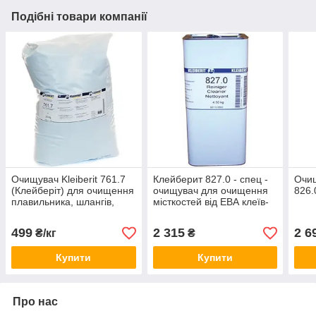
Подібні товари компанії
Очищувач Kleiberit 761.7
Клейберит 827.0 - спец -
Очи
(Клейберіт) для очищення
очищувач для очищення
826.
плавильника, шлангів,
місткостей від ЕВА клеїв-
дюзи (1кг)
розплавів, каністра 4,5 кг
499
2 315
2 6
₴/кг
₴
Купити
Купити
Про нас