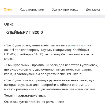
Опис
Характеристики
Відгуки про товар
Доставка
Опис
КЛЕЙБЕРИТ 820.0
- Засіб для розведення клеїв, що містять
розчинники
, на
основі поліхлоропрену, каучуку (наприклад: Клейберит
С114/5, Клейберит 116.0), якщо потрібно знизити в'язкість
клею.
- Очищувальний і промивний засіб для верстатів і установок,
що використовують двокомпонентні системи, контактних
клеїв, із застосуванням поліуретанових ПУР-клеїв.
- Засіб для очистки приладів ручного нанесення клею, що
використовуються для переробки клейових систем, що
містять розчинники або двокомпонентних клейових систем.
Технічні характеристики:
Основа:
суміш органічних розчинників