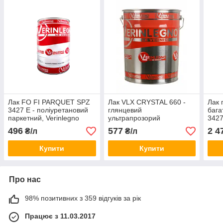
Лак FO FI PARQUET SPZ
Лак VLX CRYSTAL 660 -
Лак 
3427 E - поліуретановий
глянцевий
бага
паркетний, Verinlegno
ультрапрозорий
342
(блиск 90 глосс), тара: 25
поліуретановий (блиск 100
шовк
496
577
2 4
₴/л
₴/л
л.
глосс), тара: 25л -
безб
Verinlegno
Купити
Купити
Про нас
98% позитивних з 359 відгуків за рік
Працює з 11.03.2017