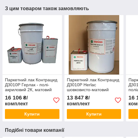
З цим товаром також замовляють
Паркетний лак Контрацид
Паркетний лак Контрацид
Парк
Д3010Р Герлак - полі-
Д3010Р Herlac
Д301
акриловий 2К, матовий
шовковисто-матовий
полі
(комплект 32,5 л),
(комплект 27,5 л без
глян
16 106
13 847
16 
₴/
₴/
Німеччина
розріджувача)
л), 
комплект
комплект
ком
Купити
Купити
Подібні товари компанії