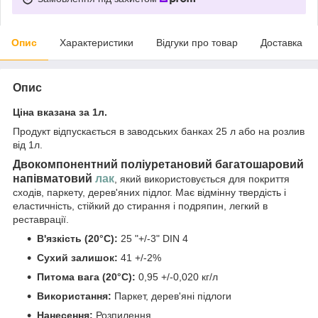
Опис
Характеристики
Відгуки про товар
Доставка
Опис
Ціна вказана за 1л.
Продукт відпускається в заводських банках 25 л або на розлив
від 1л.
Двокомпонентний поліуретановий багатошаровий
напівматовий
лак
, який використовується для покриття
сходів, паркету, дерев'яних підлог. Має відмінну твердість і
еластичність, стійкий до стирання і подряпин, легкий в
реставрації.
В'язкість (20°C):
25 "+/-3" DIN 4
Сухий залишок:
41 +/-2%
Питома вага (20°C):
0,95 +/-0,020 кг/л
Використання:
Паркет, дерев'яні підлоги
Нанесення:
Розпилення