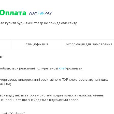
ете купити будь-який товар не покидаючи сайту.
Специфікація
Інформація для замовлення
кг
робляються реактивні поліуретанові
клеї
-розплави
очерговому використанні реактивного ПУР клею-розплаву та інших
ві ЕВА)
я відсутність заторів у системі подачі клею, а також засмічень
нанесення та що знаходяться відкритими сопел.
авів "Kleiberit"