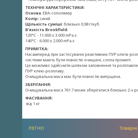
ТЕХНІЧНІ ХАРАКТЕРИСТИКИ:
Основа
: ЕВА-сополімер
Колір:
синій
Щільність суміші
: близько 0,98 г/куб.
В'язкість Brookfield
:
120°C - 11.000 ± 3.000 mPa.s
140°C - 6.000 ± 2.000 mPa.s
ПРИМІТКА:
Насамперед при застосуванні реактивних ПУР клеїв-розпл
системи мають бути повністю очищені, сопла промиті.
Це можливо здійснити шляхом заповнення та розплавл
ПУР клею-розплаву.
Очищувальна маса має бути повністю випущена.
ЗБЕРІГАННЯ:
Очищувальна маса 761.7 може зберігатися близько 2-х ро
ФАСУВАННЯ:
від 1 кг
ЛЕГНО
Товарні