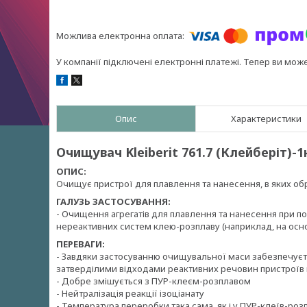
У компанії підключені електронні платежі. Тепер ви мож
Опис
Характеристики
Очищувач Kleiberit 761.7 (Клейберіт)-1
ОПИС:
Очищує пристрої для плавлення та нанесення, в яких об
ГАЛУЗЬ ЗАСТОСУВАННЯ:
- Очищення агрегатів для плавлення та нанесення при п
нереактивних систем клею-розплаву (наприклад, на осно
ПЕРЕВАГИ:
- Завдяки застосуванню очищувальної маси забезпечуєтьс
затверділими відходами реактивних речовин пристроїв 
- Добре змішується з ПУР-клеєм-розплавом
- Нейтралізація реакції ізоціанату
- Температура переробки така сама, як і у ПУР-клеїв-розпл