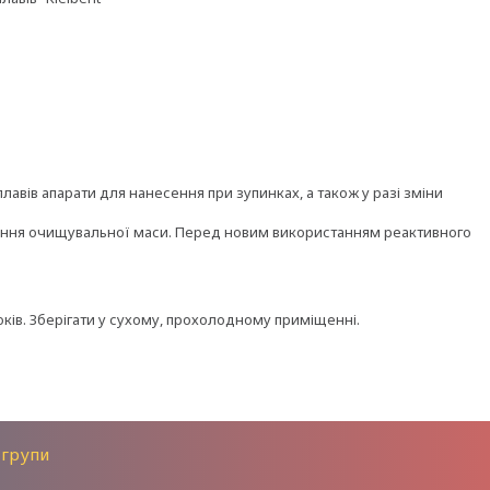
авів апарати для нанесення при зупинках, а також у разі зміни
ення очищувальної маси. Перед новим використанням реактивного
ків. Зберігати у сухому, прохолодному приміщенні.
 групи