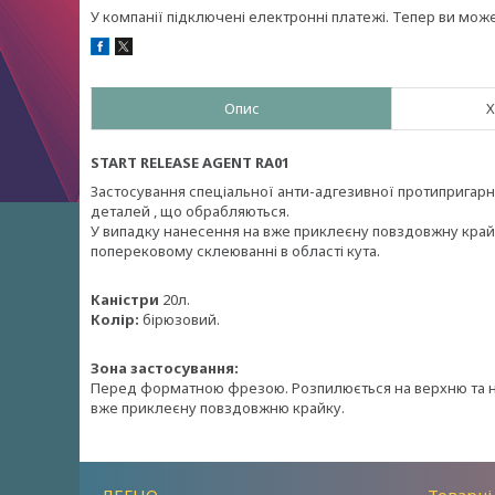
У компанії підключені електронні платежі. Тепер ви мож
Опис
Х
START RELEASE AGENT RA01
Застосування спеціальної анти-адгезивної протипригар
деталей , що обрабляються.
У випадку нанесення на вже приклеєну повздовжну крайк
поперековому склеюванні в області кута.
Каністри
20л.
Колір:
бірюзовий.
Зона застосування:
Перед форматною фрезою. Розпилюється на верхню та ни
вже приклеєну повздовжню крайку.