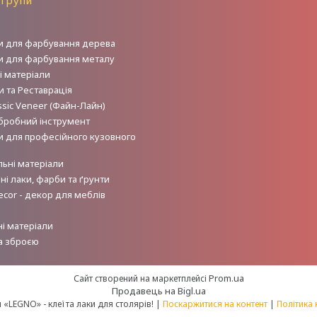
 групи
и для фарбування дерева
и для фарбування металу
і матеріали
 та Реставрація
sic Veneer (Файн-Лайн)
робний інструмент
и для професійного кузовного
льні матеріали
і лаки, фарби та ґрунти
ecor - декор для меблів
і матеріали
а зброєю
Prom.ua
Сайт створений на маркетплейсі
Продавець на Bigl.ua
Інтернет-магазин «LEGNO» - клеї та лаки для столярів! |
Поскаржитися на контент
|
Політика 