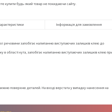
ете купити будь-який товар не покидаючи сайту.
арактеристики
Інформація для замовлення
ної речовини запобігає налипанню виступаючих залишків клею до
у в області кута, запобігає налипанню виступаючих залишків клею пр
жню поверхню деталей. На вході верстата у випадку нанесення на