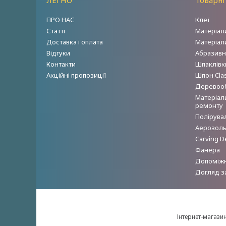
ЛЕГНО
Товарні
ПРО НАС
Клеї
Статті
Матеріал
Доставка і оплата
Матеріал
Відгуки
Абразивн
Контакти
Шпаклівки
Акційні пропозиції
Шпон Clas
Деревооб
Матеріал
ремонту
Полірува
Аерозольн
Carving D
Фанера
Допоміжн
Догляд з