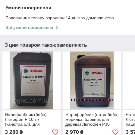
Умови повернення
Повернення товару впродовж 14 днів за домовленістю
Всі умови повернення
З цим товаром також замовляють
Нітрофарбник (бейц)
Нітрофарбник (нитробейц,
Нітр
Лютофен Р 10 тік
морилка, барвник для
Лют
(каністра 5л), для
дерева) Лютофен Р30
Кашт
фарбування деревини,
Бурштин 5 л Herlac,
"Гер
3 280
2 970
3 5
₴
₴
"Герлак", Німеччина
Німеччина