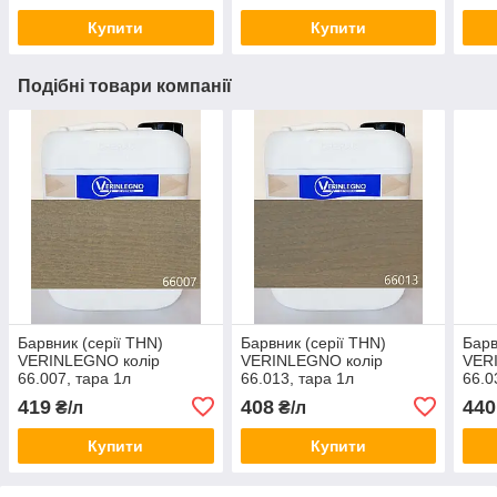
Купити
Купити
Подібні товари компанії
Барвник (серії THN)
Барвник (серії THN)
Барв
VERINLEGNO колір
VERINLEGNO колір
VER
66.007, тара 1л
66.013, тара 1л
66.0
419
408
440
₴/л
₴/л
Купити
Купити