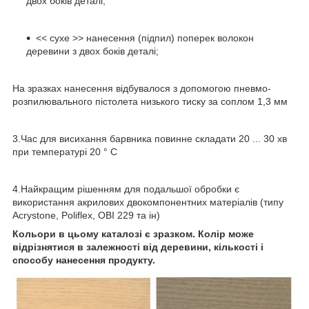
двох боків деталі;
<< сухе >> нанесення (підпил) поперек волокон
деревини з двох боків деталі;
На зразках нанесення відбувалося з допомогою пневмо-
розпилювального пістолета низького тиску за соплом 1,3 мм
3.Час для висихання барвника повинне складати 20 ... 30 хв
при температурі 20 ° С
4.Найкращим рішенням для подальшої обробки є
використання акрилових двокомпонентних матеріалів (типу
Acrystone, Poliflex, OBI 229 та ін)
Кольори в цьому каталозі є зразком. Колір може
відрізнятися в залежності від деревини, кількості і
способу нанесення продукту.