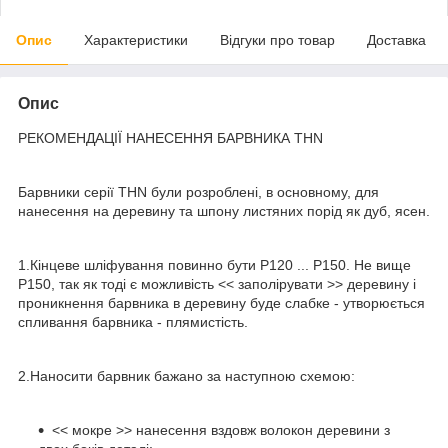
Опис
Характеристики
Відгуки про товар
Доставка
Опис
РЕКОМЕНДАЦІЇ НАНЕСЕННЯ БАРВНИКА THN
Барвники серії THN були розроблені, в основному, для
нанесення на деревину та шпону листяних порід як дуб, ясен.
1.Кінцеве шліфування повинно бути Р120 ... Р150. Не вище
Р150, так як тоді є можливість << заполірувати >> деревину і
проникнення барвника в деревину буде слабке - утворюється
спливання барвника - плямистість.
2.Наносити барвник бажано за наступною схемою:
<< мокре >> нанесення вздовж волокон деревини з