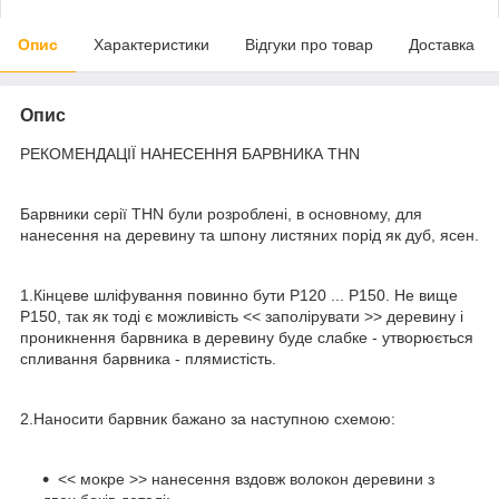
Опис
Характеристики
Відгуки про товар
Доставка
Опис
РЕКОМЕНДАЦІЇ НАНЕСЕННЯ БАРВНИКА THN
Барвники серії THN були розроблені, в основному, для
нанесення на деревину та шпону листяних порід як дуб, ясен.
1.Кінцеве шліфування повинно бути Р120 ... Р150. Не вище
Р150, так як тоді є можливість << заполірувати >> деревину і
проникнення барвника в деревину буде слабке - утворюється
спливання барвника - плямистість.
2.Наносити барвник бажано за наступною схемою:
<< мокре >> нанесення вздовж волокон деревини з