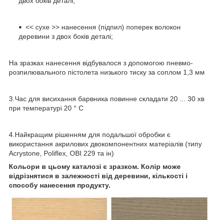
двох боків деталі;
<< сухе >> нанесення (підпил) поперек волокон
деревини з двох боків деталі;
На зразках нанесення відбувалося з допомогою пневмо-
розпилювального пістолета низького тиску за соплом 1,3 мм
3.Час для висихання барвника повинне складати 20 ... 30 хв
при температурі 20 ° С
4.Найкращим рішенням для подальшої обробки є
використання акрилових двокомпонентних матеріалів (типу
Acrystone, Poliflex, OBI 229 та ін)
Кольори в цьому каталозі є зразком. Колір може
відрізнятися в залежності від деревини, кількості і
способу нанесення продукту.