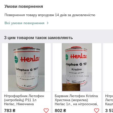
Умови повернення
Повернення товару впродовж 14 днів за домовленістю
Всі умови повернення
З цим товаром також замовляють
Нітрофарбник Лютофен
Барвник Лютофен Kristina
Нітр
(нитробейц) Р11 1л
Христина (морилка)
Лют
Herlac, Німеччина
Herlac 1л., на нітрооснові,
Кашт
для дерева
"Гер
783
802
3 5
₴
₴