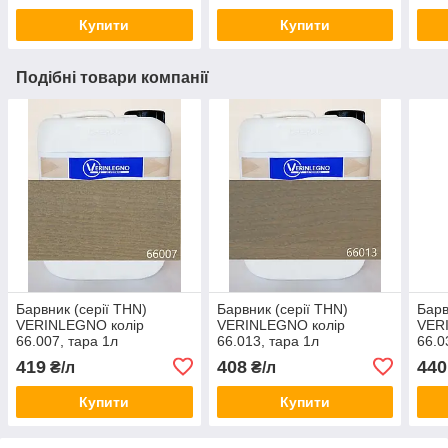
Купити
Купити
Подібні товари компанії
Барвник (серії THN)
Барвник (серії THN)
Барв
VERINLEGNO колір
VERINLEGNO колір
VER
66.007, тара 1л
66.013, тара 1л
66.0
419
408
440
₴/л
₴/л
Купити
Купити