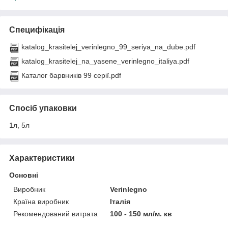
Специфікація
katalog_krasitelej_verinlegno_99_seriya_na_dube.pdf
katalog_krasitelej_na_yasene_verinlegno_italiya.pdf
Каталог барвників 99 серії.pdf
Спосіб упаковки
1л, 5л
Характеристики
Основні
Виробник
Verinlegno
Країна виробник
Італія
Рекомендований витрата
100 - 150 мл/м. кв