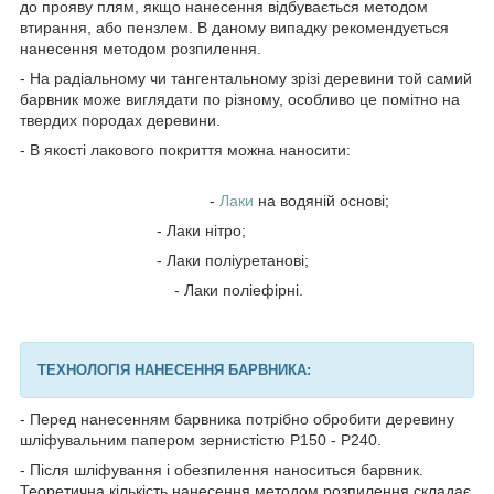
до прояву плям, якщо нанесення відбувається методом
втирання, або пензлем. В даному випадку рекомендується
нанесення методом розпилення.
- На радіальному чи тангентальному зрізі деревини той самий
барвник може виглядати по різному, особливо це помітно на
твердих породах деревини.
- В якості лакового покриття можна наносити:
-
Лаки
на водяній основі;
- Лаки нітро;
- Лаки поліуретанові;
- Лаки поліефірні.
ТЕХНОЛОГІЯ НАНЕСЕННЯ БАРВНИКА:
- Перед нанесенням барвника потрібно обробити деревину
шліфувальним папером зернистістю Р150 - Р240.
- Після шліфування і обезпилення наноситься барвник.
Теоретична кількість нанесення методом розпилення складає