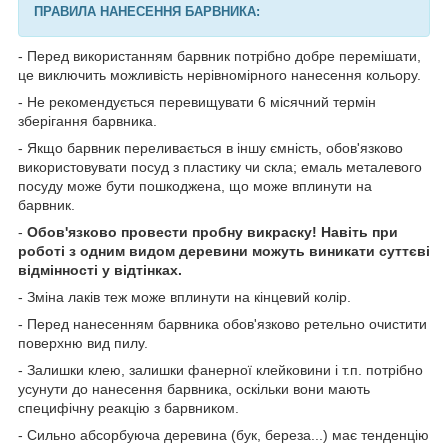
ПРАВИЛА НАНЕСЕННЯ БАРВНИКА:
- Перед використанням барвник потрібно добре перемішати,
це виключить можливість нерівномірного нанесення кольору.
- Не рекомендується перевищувати 6 місячний термін
зберігання барвника.
- Якщо барвник переливається в іншу ємність, обов'язково
використовувати посуд з пластику чи скла; емаль металевого
посуду може бути пошкоджена, що може вплинути на
барвник.
-
Обов'язково провести пробну викраску! Навіть при
роботі з одним видом деревини можуть виникати суттєві
відмінності у відтінках.
- Зміна лаків теж може вплинути на кінцевий колір.
- Перед нанесенням барвника обов'язково ретельно очистити
поверхню вид пилу.
- Залишки клею, залишки фанерної клейковини і т.п. потрібно
усунути до нанесення барвника, оскільки вони мають
специфічну реакцію з барвником.
- Сильно абсорбуюча деревина (бук, береза...) має тенденцію