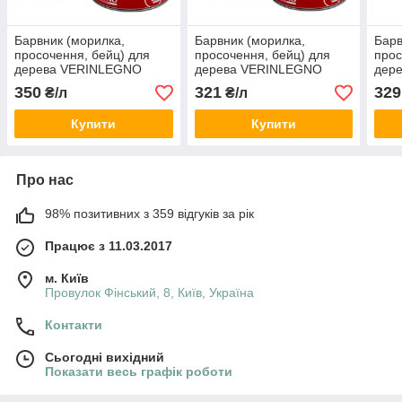
Барвник (морилка,
Барвник (морилка,
Барв
просочення, бейц) для
просочення, бейц) для
прос
дерева VERINLEGNO
дерева VERINLEGNO
дер
ST.99.009, тара: 1л
ST.99.018, тара: 1л
ST.9
350
321
329
₴/л
₴/л
Купити
Купити
Про нас
98% позитивних з 359 відгуків за рік
Працює з 11.03.2017
м. Київ
Провулок Фінський, 8, Київ, Україна
Контакти
Сьогодні вихідний
Показати весь графік роботи