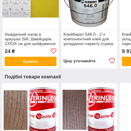
Наждачний папір в
Клейберит 546.0 - 2-х
Клей
аркушах SIA, Швейцарія,
компонентний клей для
укла
23Х28 см для шліфування
укладання паркету (суміш
парк
і видалення
14 кг)
35 кг
24
8 9
₴
лакофарбових покриттів.
Зерно: Р240
Ціну уточнюйте
Купити
Подібні товари компанії