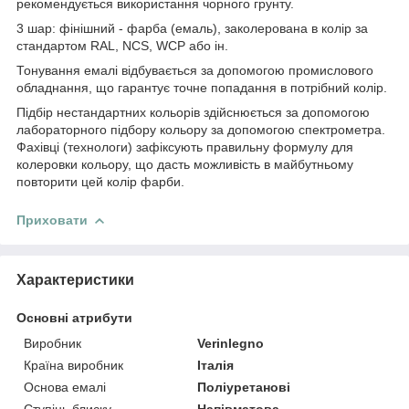
рекомендується використання чорного грунту.
3 шар: фінішний - фарба (емаль), заколерована в колір за
стандартом RAL, NCS, WCP або ін.
Тонування емалі відбувається за допомогою промислового
обладнання, що гарантує точне попадання в потрібний колір.
Підбір нестандартних кольорів здійснюється за допомогою
лабораторного підбору кольору за допомогою спектрометра.
Фахівці (технологи) зафіксують правильну формулу для
колеровки кольору, що дасть можливість в майбутньому
повторити цей колір фарби.
Приховати
Характеристики
Основні атрибути
Виробник
Verinlegno
Країна виробник
Італія
Основа емалі
Поліуретанові
Ступінь блиску
Напівматова