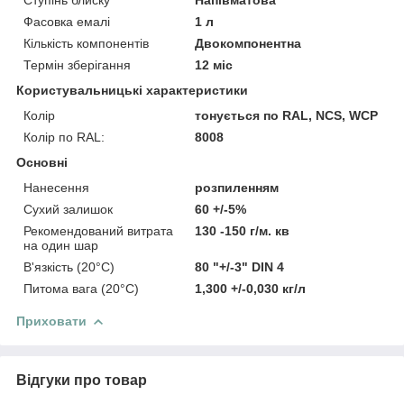
Фасовка емалі
1 л
Кількість компонентів
Двокомпонентна
Термін зберігання
12 міс
Користувальницькі характеристики
Колір
тонується по RAL, NCS, WCP
Колір по RAL:
8008
Основні
Нанесення
розпиленням
Сухий залишок
60 +/-5%
Рекомендований витрата
130 -150 г/м. кв
на один шар
В'язкість (20°C)
80 "+/-3" DIN 4
Питома вага (20°C)
1,300 +/-0,030 кг/л
Приховати
Відгуки про товар