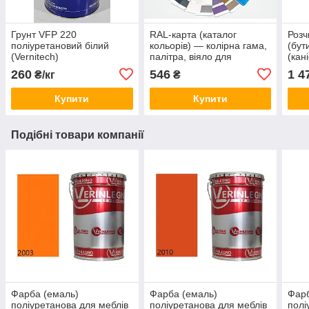
Грунт VFP 220
RAL-карта (каталог
Розч
поліуретановий білий
кольорів) — колірна гама,
(бут
(Vernitech)
палітра, віяло для
(кан
тонування лакофарбової
полі
260
546
1 4
₴/кг
₴
продукції
лакі
Купити
Купити
Подібні товари компанії
Фарба (емаль)
Фарба (емаль)
Фарб
поліуретанова для меблів
поліуретанова для меблів
полі