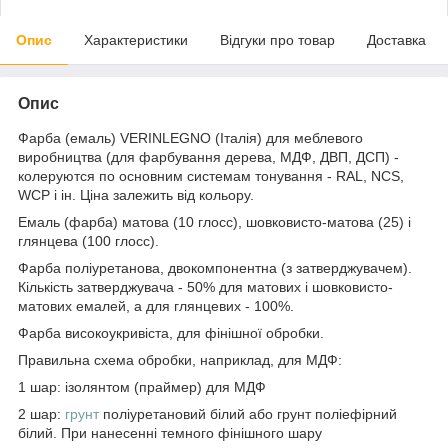
Опис
Характеристики
Відгуки про товар
Доставка
Опис
Фарба (емаль) VERINLEGNO (Італія) для меблевого
виробництва (для фарбування дерева, МДФ, ДВП, ДСП) -
колеруются по основним системам тонування - RAL, NCS,
WCP і ін. Ціна залежить від кольору.
Емаль (фарба) матова (10 глосс), шовковисто-матова (25) і
глянцева (100 глосс).
Фарба поліуретанова, двокомпонентна (з затверджувачем).
Кількість затверджувача - 50% для матових і шовковисто-
матових емалей, а для глянцевих - 100%.
Фарба високоукривіста, для фінішної обробки.
Правильна схема обробки, наприклад, для МДФ:
1 шар: ізолянтом (праймер) для МДФ
2 шар:
грунт
поліуретановий білий або грунт поліефірний
білий. При нанесенні темного фінішного шару