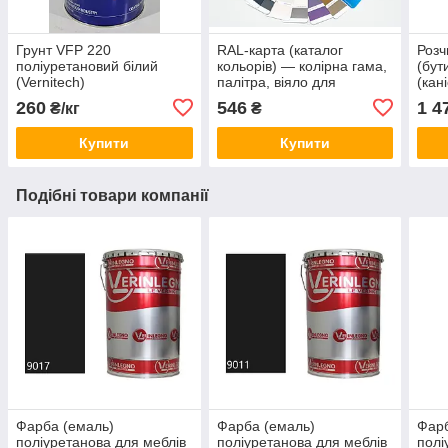
Грунт VFP 220
RAL-карта (каталог
Розч
поліуретановий білий
кольорів) — колірна гама,
(бут
(Vernitech)
палітра, віяло для
(кан
тонування лакофарбової
полі
260
546
1 4
₴/кг
₴
продукції
лакі
Купити
Купити
Подібні товари компанії
Фарба (емаль)
Фарба (емаль)
Фарб
поліуретанова для меблів
поліуретанова для меблів
полі