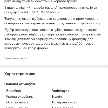
рекомендується використання чорного грунту.
3 шар: фінішний - фарба (емаль), заколерована в колір за
стандартом RAL, NCS, WCP або ін.
Тонування емалі відбувається за допомогою промислового
обладнання, що гарантує точне попадання в потрібний колір.
Підбір нестандартних кольорів здійснюється за допомогою
лабораторного підбору кольору за допомогою спектрометра.
Фахівці (технологи) зафіксують правильну формулу для
колеровки кольору, що дасть можливість в майбутньому
повторити цей колір фарби.
Приховати
Характеристики
Основні атрибути
Виробник
Verinlegno
Країна виробник
Італія
Основа емалі
Поліуретанові
Ступінь блиску
Напівматова