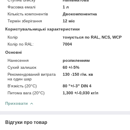
Фасовка емалі
1 л
Кількість компонентів
Двокомпонентна
Термін зберігання
12 міс
Користувальницькі характеристики
Колір
тонується по RAL, NCS, WCP
Колір по RAL:
7004
Основні
Нанесення
розпиленням
Сухий залишок
60 +/-5%
Рекомендований витрата
130 -150 г/м. кв
на один шар
В'язкість (20°C)
80 "+/-3" DIN 4
Питома вага (20°C)
1,300 +/-0,030 кг/л
Приховати
Відгуки про товар