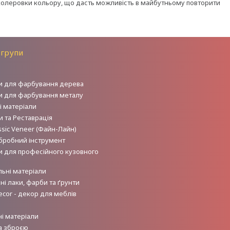
 колеровки кольору, що дасть можливість в майбутньому повторити
 групи
и для фарбування дерева
и для фарбування металу
і матеріали
 та Реставрація
sic Veneer (Файн-Лайн)
робний інструмент
и для професійного кузовного
льні матеріали
і лаки, фарби та ґрунти
ecor - декор для меблів
і матеріали
а зброєю