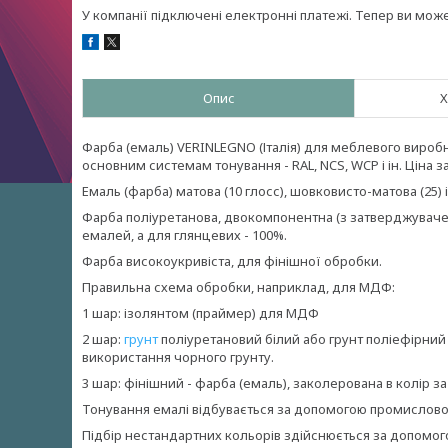
У компанії підключені електронні платежі. Тепер ви мож
Опис
Х
Фарба (емаль) VERINLEGNO (Італія) для меблевого вироб
основним системам тонування - RAL, NCS, WCP і ін. Ціна з
Емаль (фарба) матова (10 глосс), шовковисто-матова (25) і
Фарба поліуретанова, двокомпонентна (з затверджувачем
емалей, а для глянцевих - 100%.
Фарба високоукривіста, для фінішної обробки.
Правильна схема обробки, наприклад, для МДФ:
1 шар: ізолянтом (праймер) для МДФ
2 шар:
грунт
поліуретановий білий або грунт поліефірний
використання чорного грунту.
3 шар: фінішний - фарба (емаль), заколерована в колір за
Тонування емалі відбувається за допомогою промисловог
Підбір нестандартних кольорів здійснюється за допомо