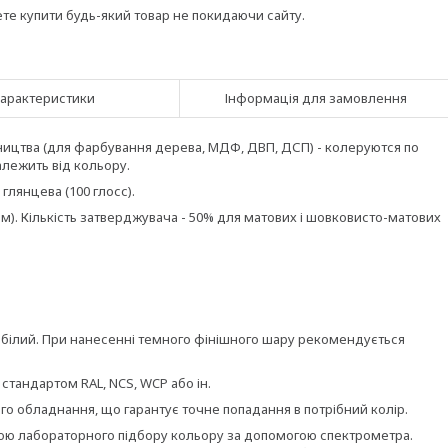
ете купити будь-який товар не покидаючи сайту.
арактеристики
Інформація для замовлення
ництва (для фарбування дерева, МДФ, ДВП, ДСП) - колеруются по
алежить від кольору.
 глянцева (100 глосс).
). Кількість затверджувача - 50% для матових і шовковисто-матових
 білий. При нанесенні темного фінішного шару рекомендується
 стандартом RAL, NCS, WCP або ін.
о обладнання, що гарантує точне попадання в потрібний колір.
гою лабораторного підбору кольору за допомогою спектрометра.