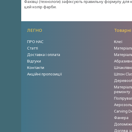
Фахівці (технологи) зафіксують правильну формулу для
цей колір фарби.
ЛЕГНО
Товарні
ПРО НАС
Клеї
Статті
Матеріал
Доставка і оплата
Матеріал
Відгуки
Абразивн
Контакти
Шпаклівки
Акційні пропозиції
Шпон Clas
Деревооб
Матеріал
ремонту
Полірува
Аерозольн
Carving D
Фанера
Допоміжн
Догляд з