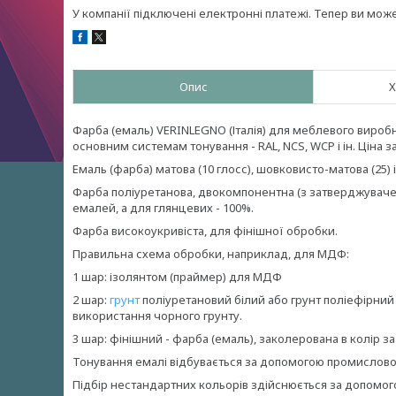
У компанії підключені електронні платежі. Тепер ви мож
Опис
Х
Фарба (емаль) VERINLEGNO (Італія) для меблевого вироб
основним системам тонування - RAL, NCS, WCP і ін. Ціна з
Емаль (фарба) матова (10 глосс), шовковисто-матова (25) і
Фарба поліуретанова, двокомпонентна (з затверджувачем
емалей, а для глянцевих - 100%.
Фарба високоукривіста, для фінішної обробки.
Правильна схема обробки, наприклад, для МДФ:
1 шар: ізолянтом (праймер) для МДФ
2 шар:
грунт
поліуретановий білий або грунт поліефірний
використання чорного грунту.
3 шар: фінішний - фарба (емаль), заколерована в колір за
Тонування емалі відбувається за допомогою промисловог
Підбір нестандартних кольорів здійснюється за допомо