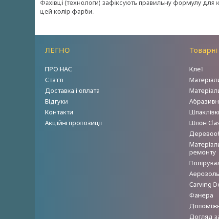
Фахівці (технологи) зафіксують правильну формулу для
цей колір фарби.
ЛЕГНО
Товарні
ПРО НАС
Клеї
Статті
Матеріал
Доставка і оплата
Матеріал
Відгуки
Абразивн
Контакти
Шпаклівки
Акційні пропозиції
Шпон Clas
Деревооб
Матеріал
ремонту
Полірува
Аерозольн
Carving D
Фанера
Допоміжн
Догляд з