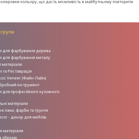
 колеровки кольору, що дасть можливість в майбутньому повторити
 групи
и для фарбування дерева
и для фарбування металу
і матеріали
 та Реставрація
sic Veneer (Файн-Лайн)
робний інструмент
и для професійного кузовного
льні матеріали
і лаки, фарби та ґрунти
ecor - декор для меблів
і матеріали
а зброєю