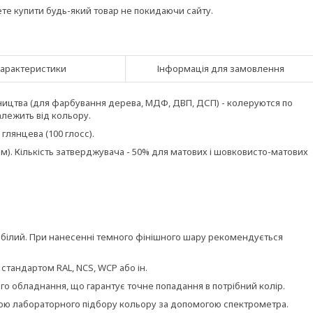
ете купити будь-який товар не покидаючи сайту.
арактеристики
Інформація для замовлення
ництва (для фарбування дерева, МДФ, ДВП, ДСП) - колеруются по
алежить від кольору.
 глянцева (100 глосс).
). Кількість затверджувача - 50% для матових і шовковисто-матових
 білий. При нанесенні темного фінішного шару рекомендується
 стандартом RAL, NCS, WCP або ін.
о обладнання, що гарантує точне попадання в потрібний колір.
гою лабораторного підбору кольору за допомогою спектрометра.