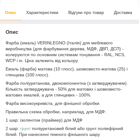
Опис
Характеристики
Відгуки про товар
Доставка
Опис
Фарба (емаль) VERINLEGNO (Італія) для меблевого
виробництва (для фарбування дерева, МДФ, ДВП, ДСП) -
колеруются по основним системам тонування - RAL, NCS,
WCP і ін. Ціна залежить від кольору.
Емаль (фарба) матова (10 глосс), шовковисто-матова (25) і
глянцева (100 глосс).
Фарба поліуретанова, двокомпонентна (з затверджувачем).
Кількість затверджувача - 50% для матових і шовковисто-
матових емалей, а для глянцевих - 100%.
Фарба високоукривіста, для фінішної обробки.
Правильна схема обробки, наприклад, для МДФ:
1 шар: ізолянтом (праймер) для МДФ
2 шар:
грунт
поліуретановий білий або грунт поліефірний
білий. При нанесенні темного фінішного шару