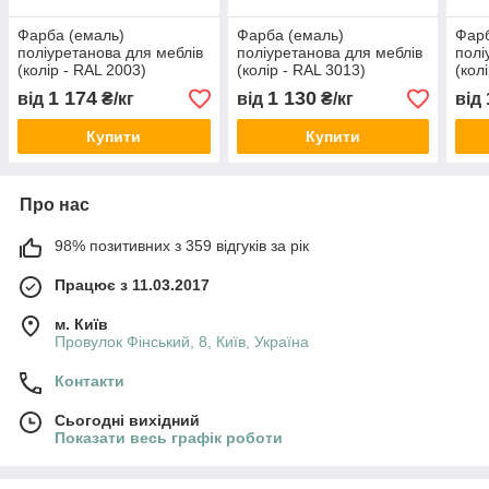
Фарба (емаль)
Фарба (емаль)
Фарб
поліуретанова для меблів
поліуретанова для меблів
полі
(колір - RAL 2003)
(колір - RAL 3013)
(кол
,Verinlegno
,Verinlegno
,Ver
1 174
1 130
від
₴/кг
від
₴/кг
від
Купити
Купити
Про нас
98% позитивних з 359 відгуків за рік
Працює з 11.03.2017
м. Київ
Провулок Фінський, 8, Київ, Україна
Контакти
Сьогодні вихідний
Показати весь графік роботи