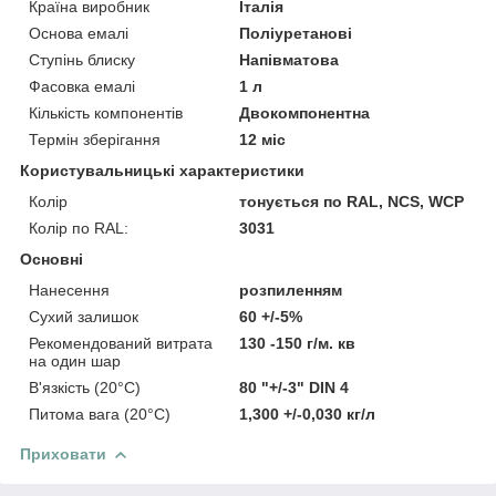
Країна виробник
Італія
Основа емалі
Поліуретанові
Ступінь блиску
Напівматова
Фасовка емалі
1 л
Кількість компонентів
Двокомпонентна
Термін зберігання
12 міс
Користувальницькі характеристики
Колір
тонується по RAL, NCS, WCP
Колір по RAL:
3031
Основні
Нанесення
розпиленням
Сухий залишок
60 +/-5%
Рекомендований витрата
130 -150 г/м. кв
на один шар
В'язкість (20°C)
80 "+/-3" DIN 4
Питома вага (20°C)
1,300 +/-0,030 кг/л
Приховати