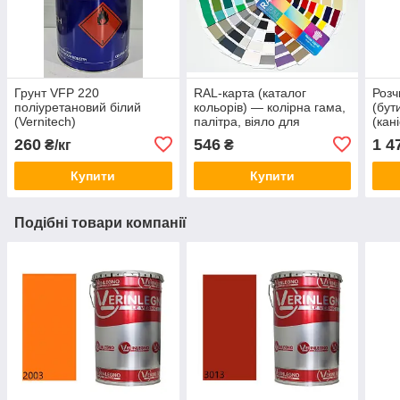
Грунт VFP 220
RAL-карта (каталог
Розч
поліуретановий білий
кольорів) — колірна гама,
(бут
(Vernitech)
палітра, віяло для
(кан
тонування лакофарбової
полі
260
546
1 4
₴/кг
₴
продукції
лакі
Купити
Купити
Подібні товари компанії