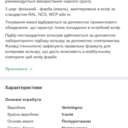
рекомендується використання чорного грунту.
3 шар: фінішний - фарба (емаль), заколерована в колір за
стандартом RAL, NCS, WCP або ін.
Тонування емалі відбувається за допомогою промислового
обладнання, що гарантує точне попадання в потрібний колір.
Підбір нестандартних кольорів здійснюється за допомогою
лабораторного підбору кольору за допомогою спектрометра.
Фахівці (технологи) зафіксують правильну формулу для
колеровки кольору, що дасть можливість в майбутньому
повторити цей колір фарби.
Приховати
Характеристики
Основні атрибути
Виробник
Verinlegno
Країна виробник
Італія
Основа емалі
Поліуретанові
Ступінь блиску
Напівматова