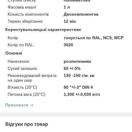
Фасовка емалі
1 л
Кількість компонентів
Двокомпонентна
Термін зберігання
12 міс
Користувальницькі характеристики
Колір
тонується по RAL, NCS, WCP
Колір по RAL:
3020
Основні
Нанесення
розпиленням
Сухий залишок
60 +/-5%
Рекомендований витрата
130 -150 г/м. кв
на один шар
В'язкість (20°C)
80 "+/-3" DIN 4
Питома вага (20°C)
1,300 +/-0,030 кг/л
Приховати
Відгуки про товар