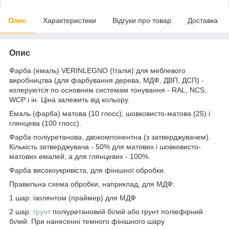
Опис
Характеристики
Відгуки про товар
Доставка
Опис
Фарба (емаль) VERINLEGNO (Італія) для меблевого
виробництва (для фарбування дерева, МДФ, ДВП, ДСП) -
колеруются по основним системам тонування - RAL, NCS,
WCP і ін. Ціна залежить від кольору.
Емаль (фарба) матова (10 глосс), шовковисто-матова (25) і
глянцева (100 глосс).
Фарба поліуретанова, двокомпонентна (з затверджувачем).
Кількість затверджувача - 50% для матових і шовковисто-
матових емалей, а для глянцевих - 100%.
Фарба високоукривіста, для фінішної обробки.
Правильна схема обробки, наприклад, для МДФ:
1 шар: ізолянтом (праймер) для МДФ
2 шар:
грунт
поліуретановий білий або грунт поліефірний
білий. При нанесенні темного фінішного шару