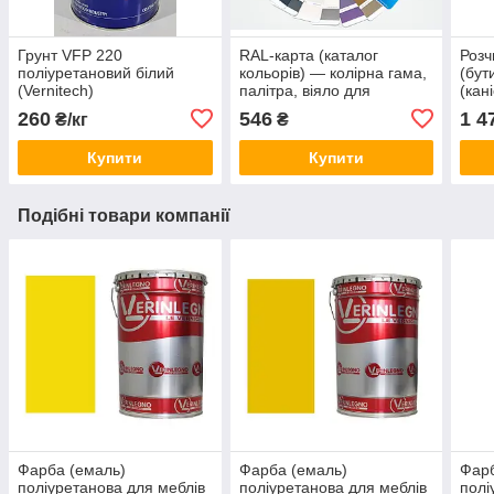
Грунт VFP 220
RAL-карта (каталог
Розч
поліуретановий білий
кольорів) — колірна гама,
(бут
(Vernitech)
палітра, віяло для
(кан
тонування лакофарбової
полі
260
546
1 4
₴/кг
₴
продукції
лакі
Купити
Купити
Подібні товари компанії
Фарба (емаль)
Фарба (емаль)
Фарб
поліуретанова для меблів
поліуретанова для меблів
полі