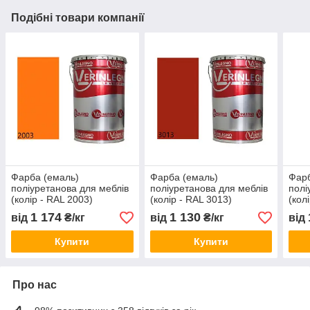
Подібні товари компанії
Фарба (емаль)
Фарба (емаль)
Фарб
поліуретанова для меблів
поліуретанова для меблів
полі
(колір - RAL 2003)
(колір - RAL 3013)
(кол
,Verinlegno
,Verinlegno
,Ver
1 174
1 130
від
₴/кг
від
₴/кг
від
Купити
Купити
Про нас