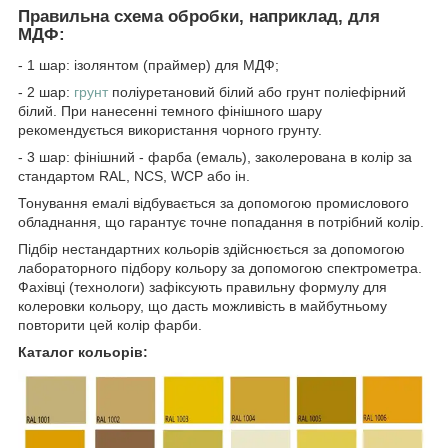
Правильна схема обробки, наприклад, для
МДФ:
- 1 шар: ізолянтом (праймер) для МДФ;
- 2 шар:
грунт
поліуретановий білий або грунт поліефірний
білий. При нанесенні темного фінішного шару
рекомендується використання чорного грунту.
- 3 шар: фінішний - фарба (емаль), заколерована в колір за
стандартом RAL, NCS, WCP або ін.
Тонування емалі відбувається за допомогою промислового
обладнання, що гарантує точне попадання в потрібний колір.
Підбір нестандартних кольорів здійснюється за допомогою
лабораторного підбору кольору за допомогою спектрометра.
Фахівці (технологи) зафіксують правильну формулу для
колеровки кольору, що дасть можливість в майбутньому
повторити цей колір фарби.
Каталог кольорів: