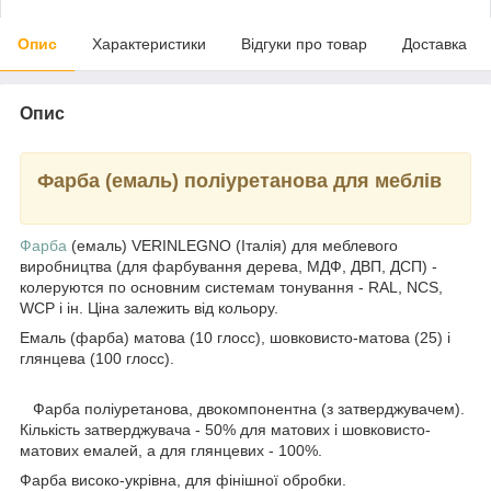
Опис
Характеристики
Відгуки про товар
Доставка
Опис
Фарба (емаль) поліуретанова для меблів
Фарба
(емаль) VERINLEGNO (Італія) для меблевого
виробництва (для фарбування дерева, МДФ, ДВП, ДСП) -
колеруются по основним системам тонування - RAL, NCS,
WCP і ін. Ціна залежить від кольору.
Емаль (фарба) матова (10 глосс), шовковисто-матова (25) і
глянцева (100 глосс).
Фарба поліуретанова, двокомпонентна (з затверджувачем).
Кількість затверджувача - 50% для матових і шовковисто-
матових емалей, а для глянцевих - 100%.
Фарба високо-укрівна, для фінішної обробки.