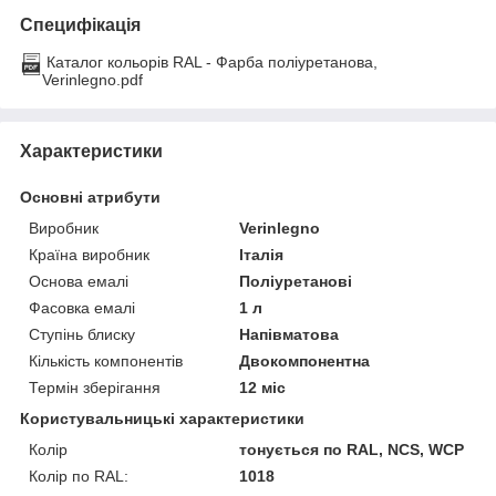
Специфікація
Каталог кольорів RAL - Фарба поліуретанова,
Verinlegno.pdf
Характеристики
Основні атрибути
Виробник
Verinlegno
Країна виробник
Італія
Основа емалі
Поліуретанові
Фасовка емалі
1 л
Ступінь блиску
Напівматова
Кількість компонентів
Двокомпонентна
Термін зберігання
12 міс
Користувальницькі характеристики
Колір
тонується по RAL, NCS, WCP
Колір по RAL:
1018