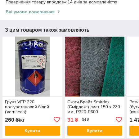
Повернення товару впродовж 14 днів за домовленістю
Всі умови повернення
З цим товаром також замовляють
Грунт VFP 220
Скотч Брайт Smirdex
Розч
поліуретановий білий
(Смірдекс) лист 150 х 230
(бут
(Vernitech)
мм, Р320-P600
(кан
полі
260
31
1 4
₴/кг
₴
34 ₴
лакі
Купити
Купити