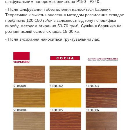
шліфувальним папером зернистістю Р150 - Р240.
- Після шліфування і обезпилення наноситься барвник.
Теоретична кількість нанесення методом розпилення складає
приблизно 120-150 гр/м² в залежності від тону і специфіки
виробу, методом втирання 50-70 гр/м². Сушіння барвника на
розчинниковій основі складає 15-30 хв.
- Після висихання наноситься грунтувальний лак.