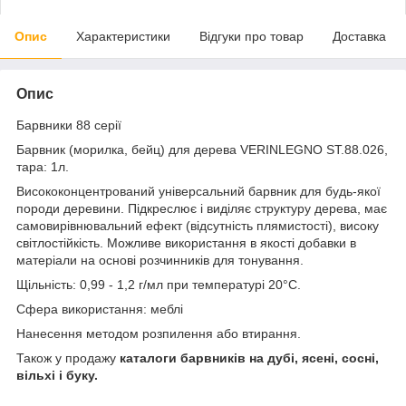
Опис
Характеристики
Відгуки про товар
Доставка
Опис
Барвники 88 серії
Барвник (морилка, бейц) для дерева VERINLEGNO ST.88.026,
тара: 1л.
Висококонцентрований універсальний барвник для будь-якої
породи деревини. Підкреслює і виділяє структуру дерева, має
самовирівнювальний ефект (відсутність плямистості), високу
світлостійкість. Можливе використання в якості добавки в
матеріали на основі розчинників для тонування.
Щільність: 0,99 - 1,2 г/мл при температурі 20°C.
Сфера використання: меблі
Нанесення методом розпилення або втирання.
Також у продажу
каталоги барвників на дубі, ясені, сосні,
вільхі і буку.