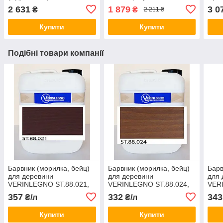
Line, Португалія) 115мм х
2 631
1 879
3 0
₴
₴
2 211 ₴
25м, зерно: Р120
Купити
Купити
Подібні товари компанії
Барвник (морилка, бейц)
Барвник (морилка, бейц)
Барв
для деревини
для деревини
для 
VERINLEGNO ST.88.021,
VERINLEGNO ST.88.024,
VER
тара: 1л.
тара: 1л.
тара
357
332
343
₴/л
₴/л
Купити
Купити