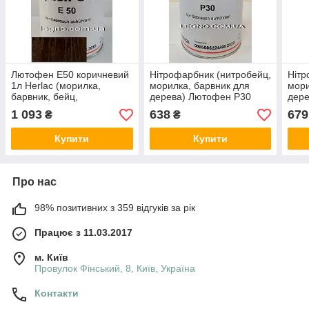
Лютофен Е50 коричневий
Нітрофарбник (нитробейц,
Нітр
1л Herlac (морилка,
морилка, барвник для
мори
барвник, бейц,
дерева) Лютофен Р30
дер
нітрофарбник), Німеччина
Бурштин 1 л Herlac,
Кашт
1 093
638
679
₴
₴
Німеччина
Німе
Купити
Купити
Про нас
98% позитивних з 359 відгуків за рік
Працює з 11.03.2017
м. Київ
Провулок Фінський, 8, Київ, Україна
Контакти