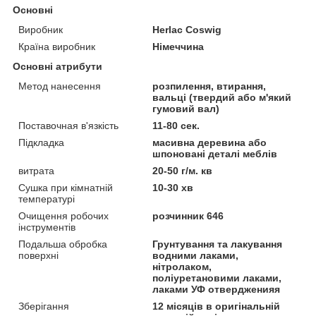
Основні
Виробник
Herlac Coswig
Країна виробник
Німеччина
Основні атрибути
Метод нанесення
розпилення, втирання,
вальці (твердий або м'який
гумовий вал)
Поставочная в'язкість
11-80 сек.
Підкладка
масивна деревина або
шпоновані деталі меблів
витрата
20-50 г/м. кв
Сушка при кімнатній
10-30 хв
температурі
Очищення робочих
розчинник 646
інструментів
Подальша обробка
Грунтування та лакування
поверхні
водними лаками,
нітролаком,
поліуретановими лаками,
лаками УФ отвердженияя
Зберігання
12 місяців в оригінальній