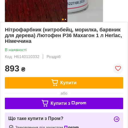
Нітрофарбник (нитробейц, морилка, барвник
для дерева) Лютофен Р36 Махагон 1 л Herlac,
Німеччина
В наявності
Код: H6140110332
Роздріб
893
₴
Купити
або
Купити з
Що таке купити з Пром?
Замовлення під захистом