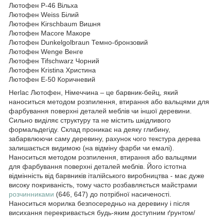
Лютофен Р-46 Вільха
Лютофен Weiss Білий
Лютофен Kirschbaum Вишня
Лютофен Macore Макоре
Лютофен Dunkelgolbraun Темно-бронзовий
Лютофен Wenge Венге
Лютофен Tifschwarz Чорний
Лютофен Kristina Христина
Лютофен Е-50 Коричневий
Herlac Лютофен, Німеччина – це барвник-бейц, який
наноситься методом розпилення, втирання або вальцями для
фарбування поверхні деталей меблів чи іншої деревини.
Сильно виділяє структуру та не містить шкідливого
формальдегіду. Склад проникає на деяку глибину,
забарвлюючи саму деревину, рахунок чого текстура дерева
залишається видимою (на відміну фарби чи емалі).
Наноситься методом розпилення, втирання або вальцями
для фарбування поверхні деталей меблів. Його істотна
відмінність від барвників італійського виробництва - має дуже
високу покриваність, тому часто розбавляється майстрами
розчинниками
(646, 647) до потрібної насиченості.
Наноситься морилка безпосередньо на деревину і після
висихання перекривається будь-яким доступним ґрунтом/