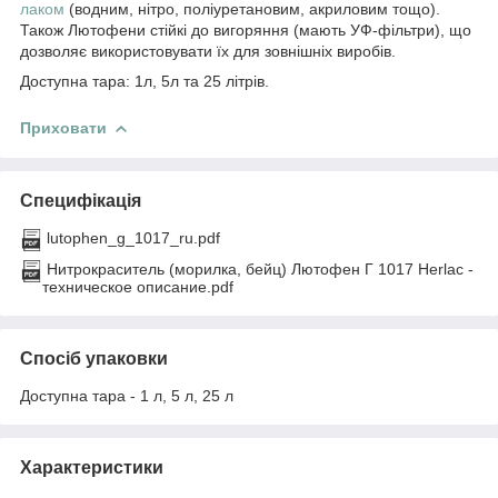
лаком
(водним, нітро, поліуретановим, акриловим тощо).
Також Лютофени стійкі до вигоряння (мають УФ-фільтри), що
дозволяє використовувати їх для зовнішніх виробів.
Доступна тара: 1л, 5л та 25 літрів.
Приховати
Специфікація
lutophen_g_1017_ru.pdf
Нитрокраситель (морилка, бейц) Лютофен Г 1017 Herlac -
техническое описание.pdf
Спосіб упаковки
Доступна тара - 1 л, 5 л, 25 л
Характеристики