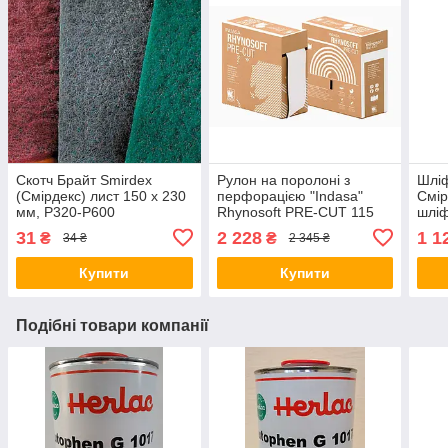
Скотч Брайт Smirdex
Рулон на поролоні з
Шліф
(Смірдекс) лист 150 х 230
перфорацією "Indasa"
Смір
мм, Р320-P600
Rhynosoft PRE-CUT 115
шліф
мм х 25 м Р120-P1500
Р40
31
2 228
1 1
₴
₴
34 ₴
2 345 ₴
Купити
Купити
Подібні товари компанії